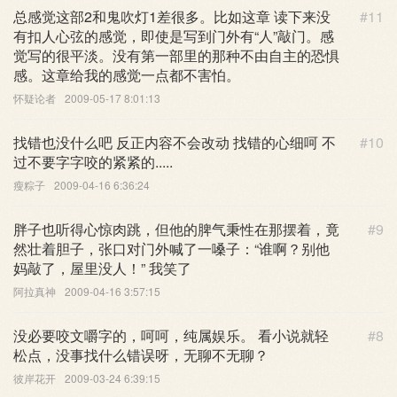
总感觉这部2和鬼吹灯1差很多。比如这章 读下来没
#11
有扣人心弦的感觉，即使是写到门外有“人”敲门。感
觉写的很平淡。没有第一部里的那种不由自主的恐惧
感。这章给我的感觉一点都不害怕。
怀疑论者
2009-05-17 8:01:13
找错也没什么吧 反正内容不会改动 找错的心细呵 不
#10
过不要字字咬的紧紧的.....
瘦粽子
2009-04-16 6:36:24
胖子也听得心惊肉跳，但他的脾气秉性在那摆着，竟
#9
然壮着胆子，张口对门外喊了一嗓子：“谁啊？别他
妈敲了，屋里没人！” 我笑了
阿拉真神
2009-04-16 3:57:15
没必要咬文嚼字的，呵呵，纯属娱乐。 看小说就轻
#8
松点，没事找什么错误呀，无聊不无聊？
彼岸花开
2009-03-24 6:39:15