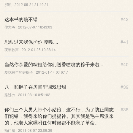
邪瓶
2012-09-24 21:49:21
这本书的确不错
#42
你大爷
2012-07-07 18:43:03
思甜过来我保护你!嗄嘎....
#41
夜半歌声
2012-01-25 10:38:14
当然你亲爱的粽姐给你们送香喷喷的粽子来啦...
#40
爱吃骚年的好粽子
2012-01-14 0:46:17
八一和胖子在房间里调戏思甜
#39
路过の
2011-08-16 0:51:02
你们三个大男人带个小姑娘，这不行，为了防止同志
#38
们犯错，我得来给你们提提神。其实我是毛主席派来
的，他老人家嘱咐任何时候都不能忘了革命。
拍门鬼
2011-08-07 23:09:39