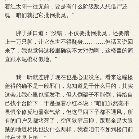
着红太阳一往无前，要是有什么阶级敌人想借尸还
魂，咱们就把它批倒批臭。”
胖子插口道：“没错，不仅要批倒批臭，还要踏
上一万只脚，让它永世不得翻身…………但话又说回
来了，我也觉得这楼里确实不太对劲啊，这楼盖的简
直跟水泥棺材似地。”
我一听就连胖子现在也是心里没底。看来这幢楼
盖得的确不是一般邪门，鬼知道是干什么用的，其实
这会儿我心里也挺发毛，但人倒架子不能倒，得给自
己找个台阶下，于是握着小红本说：“咱们虽然毫不
畏惧帝修反地嚣张气焰，但这里四下子都不通风，所
有的门户又都堵死了，空间狭窄压抑，跟那全是大眼
贼的地道相比也没什么两样，我看咱们不如到楼门前
过夜才是上策。”