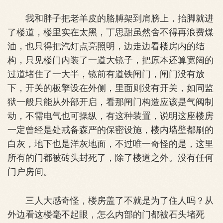
我和胖子把老羊皮的胳膊架到肩膀上，抬脚就进
了楼道，楼里实在太黑，丁思甜虽然舍不得再浪费煤
油，也只得把汽灯点亮照明，边走边看楼房内的结
构，只见楼门内装了一道大镜子，把原本还算宽阔的
过道堵住了一大半，镜前有道铁闸门，闸门没有放
下，开关的板擎设在外侧，里面则没有开关，如同监
狱一般只能从外部开启，看那闸门构造应该是气阀制
动，不需电气也可操纵，有这种装置，说明这座楼房
一定曾经是处戒备森严的保密设施，楼内墙壁都刷的
白灰，地下也是洋灰地面，不过唯一奇怪的是，这里
所有的门都被砖头封死了，除了楼道之外。没有任何
门户房间。
三人大感奇怪，楼房盖了不就是为了住人吗？从
外边看这楼毫不起眼，怎么内部的门都被石头堵死