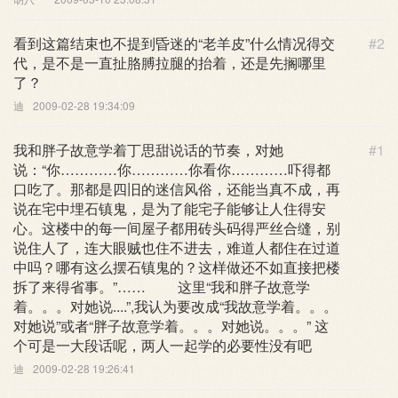
看到这篇结束也不提到昏迷的“老羊皮”什么情况得交
#2
代，是不是一直扯胳膊拉腿的抬着，还是先搁哪里
了？
迪
2009-02-28 19:34:09
我和胖子故意学着丁思甜说话的节奏，对她
#1
说：“你…………你…………你看你…………吓得都
口吃了。那都是四旧的迷信风俗，还能当真不成，再
说在宅中埋石镇鬼，是为了能宅子能够让人住得安
心。这楼中的每一间屋子都用砖头码得严丝合缝，别
说住人了，连大眼贼也住不进去，难道人都住在过道
中吗？哪有这么摆石镇鬼的？这样做还不如直接把楼
拆了来得省事。”…… 这里“我和胖子故意学
着。。。对她说....”,我认为要改成“我故意学着。。。
对她说”或者“胖子故意学着。。。对她说。。。” 这
个可是一大段话呢，两人一起学的必要性没有吧
迪
2009-02-28 19:26:41