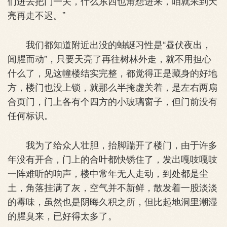
们进去把门一关，什么东西也甭想进来，咱就呆到天
亮再走不迟。”
我们都知道附近出没的蚰蜒习性是“昼伏夜出，
闻腥而动”，只要天亮了再往树林外走，就不用担心
什么了，见这幢楼结实完整，都觉得正是藏身的好地
方，楼门也没上锁，就那么半掩虚关着，是左右两扇
合页门，门上各有个四方的小玻璃窗子，但门前没有
任何标识。
我为了给众人壮胆，抬脚踹开了楼门，由于许多
年没有开合，门上的合叶都快锈住了，发出嘎吱嘎吱
一阵难听的响声，楼中常年无人走动，到处都是尘
土，角落挂满了灰，空气并不新鲜，散发着一股淡淡
的霉味，虽然也是阴晦久积之所，但比起地洞里潮湿
的腥臭来，已好得太多了。