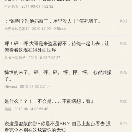
灯还亮着
2011-03-01 7:52:32
：“谁啊？别他妈敲了，屋里没人！” 笑死我了。
#31
半夜来吹你家灯
2010-11-22 12:58:44
砰！砰！砰 大哥是来盗墓得不，待俺一起出去，让
#30
俺看看这现在得外面世界
只省一对珠子
2010-10-08 7:02:27
惊悚的来了。 砰、砰、砰。 怦、怦、怦。 心都共振
#29
了。
Nirvana
2010-07-03 3:31:44
是什么？？！！不会是…… 不能瞎想，看↓
#28
杨猛
2010-06-14 22:56:48
说这是盗版的那B你是不是SB？ 自己上起点看去 没
#27
看完全本别在这炫耀你的无知