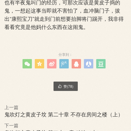
也有半夜鬼叫门的经历，可那次应该是黄皮子捣的
鬼，一想起这事当即就不害怕了，血冲脑门子，拔
出“康熙宝刀”就走到门前想要抬脚将门踢开，我非得
看看究竟是他妈什么东西在这闹鬼。
分享到：







赞(
78
)

上一篇
鬼吹灯之黄皮子坟 第二十章 不存在房间之楼（上）
下一篇