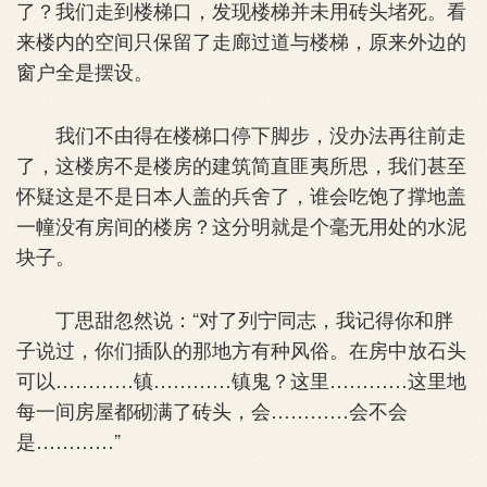
了？我们走到楼梯口，发现楼梯并未用砖头堵死。看
来楼内的空间只保留了走廊过道与楼梯，原来外边的
窗户全是摆设。
我们不由得在楼梯口停下脚步，没办法再往前走
了，这楼房不是楼房的建筑简直匪夷所思，我们甚至
怀疑这是不是日本人盖的兵舍了，谁会吃饱了撑地盖
一幢没有房间的楼房？这分明就是个毫无用处的水泥
块子。
丁思甜忽然说：“对了列宁同志，我记得你和胖
子说过，你们插队的那地方有种风俗。在房中放石头
可以…………镇…………镇鬼？这里…………这里地
每一间房屋都砌满了砖头，会…………会不会
是…………”