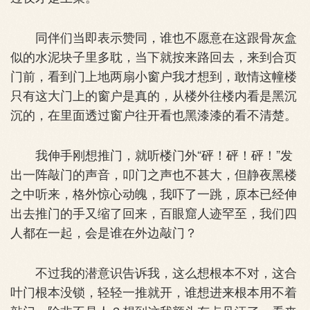
同伴们当即表示赞同，谁也不愿意在这跟骨灰盒
似的水泥块子里多耽，当下就按来路回去，来到合页
门前，看到门上地两扇小窗户我才想到，敢情这幢楼
只有这大门上的窗户是真的，从楼外往楼内看是黑沉
沉的，在里面透过窗户往开看也黑漆漆的看不清楚。
我伸手刚想推门，就听楼门外“砰！砰！砰！”发
出一阵敲门的声音，叩门之声也不甚大，但静夜黑楼
之中听来，格外惊心动魄，我吓了一跳，原本已经伸
出去推门的手又缩了回来，百眼窟人迹罕至，我们四
人都在一起，会是谁在外边敲门？
不过我的潜意识告诉我，这么想根本不对，这合
叶门根本没锁，轻轻一推就开，谁想进来根本用不着