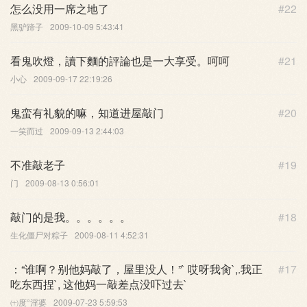
怎么没用一席之地了
#22
黑驴蹄子
2009-10-09 5:43:41
看鬼吹燈，讀下麵的評論也是一大享受。呵呵
#21
小心
2009-09-17 22:19:26
鬼蛮有礼貌的嘛，知道进屋敲门
#20
一笑而过
2009-09-13 2:44:03
不准敲老子
#19
门
2009-08-13 0:56:01
敲门的是我。。。。。。
#18
生化僵尸对粽子
2009-08-11 4:52:31
：“谁啊？别他妈敲了，屋里没人！”` 哎呀我肏`,.我正
#17
吃东西捏`, 这他妈一敲差点没吓过去`
㈩度°淫婆
2009-07-23 5:59:53