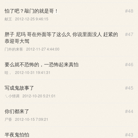
怕了吧？敲门的就是哥！
#48
示。
献王
2012-12-25 9:46:15
胖子 尼玛 哥在外面等了这么久 你说里面没人 赶紧的
#47
恭迎哥大驾
门外的来客
2012-11-27 4:44:00
要么就不恐怖的，一恐怖起来真怕
#46
哇，
2012-10-31 19:41:31
写成鬼故事了
#45
ㄟ小情调
2012-10-20 5:21:01
你们都来了
#44
尸香
2012-10-15 7:09:21
半夜鬼怕怕
#43