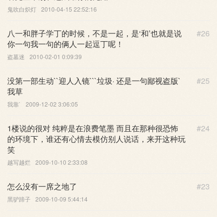
鬼吹白炽灯
2010-04-15 22:52:16
八一和胖子学丁的时候，不是一起，是‘和’也就是说
#26
你一句我一句的俩人一起逗丁呢！
盗墓迷
2010-02-01 0:09:39
没第一部生动``迎人入镜```垃圾· 还是一句鄙视盗版`
#25
我草
我靠`
2009-12-02 3:06:05
1楼说的很对 纯粹是在浪费笔墨 而且在那种很恐怖
#24
的环境下，谁还有心情去模仿别人说话，来开这种玩
笑
越写越烂
2009-10-10 2:33:08
怎么没有一席之地了
#23
黑驴蹄子
2009-10-09 5:44:14