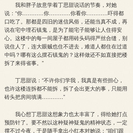
我和胖子故意学着丁思甜说话的节奏，对她
说：“你…………你…………你看你…………吓得都
口吃了。那都是四旧的迷信风俗，还能当真不成，再
说在宅中埋石镇鬼，是为了能宅子能够让人住得安
心。这楼中的每一间屋子都用砖头码得严丝合缝，别
说住人了，连大眼贼也住不进去，难道人都住在过道
中吗？哪有这么摆石镇鬼的？这样做还不如直接把楼
拆了来得省事。”
丁思甜说：“不许你们学我，我真是有些担心，
也许这楼连拆都不能拆，拆了会出更大的事，只能用
砖头把房间填满…………”
我心想丁思甜这想象力也太丰富了，得给她打点
预防针了。要不然以这种疑神疑鬼的精神状态，一定
撑不过今夜，于是随手拿出小红本对她说：“咱们跟