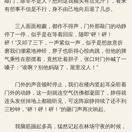
敲门，除非不是人？想到这我额头有点见汗了，看来
有些事不信是不行，身不由己地向后退了几步。
三人面面相觑，都作不得声，门外那敲门的动静
停了一停，似乎是在等着回应，随即“砰！砰！
砰！”又叩了三下，一声紧似一声，似乎是想故意折
磨我们绷紧地神经，胖子也听得心惊肉跳，但他的脾
气秉性在那摆着，竟然壮着胆子，张口对门外喊了一
嗓子：“谁啊？别他妈敲了，屋里没人！”
门外的声音顿时停止，我们在楼内竖起耳朵听着
门外的动静，这一刻就连空气仿佛都凝固了，静得就
连头发丝掉地上都能听见，可这阵寂静持续了还不到
三秒钟，“砰！砰！砰！“的砸门声再次响起。
我脑筋蹦起多高，猛然记起在林场守夜的时候，