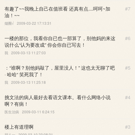
有趣了~~我晚上自己在值班看 还真有点....呵呵~加
#7
油！~~
烟圈√
2009-03-22 17:13:31
一楼的那位，我看你自已也一部算了，别他妈的来这
#6
说什么“认为要改成” 你会你自已写去！
我
2009-03-13 11:27:03
：“谁啊？别他妈敲了，屋里没人！” 这也太无聊了吧
#5
· 哈哈“ 笑死我了！
我
2009-03-13 11:25:18
挑文法的病人最好去看语文课本。看什么网络小说
#4
啊？有病！
医生治病
2009-03-11 6:24:15
楼上有道理啊
#3
胡八一
2009-03-10 23:08:31