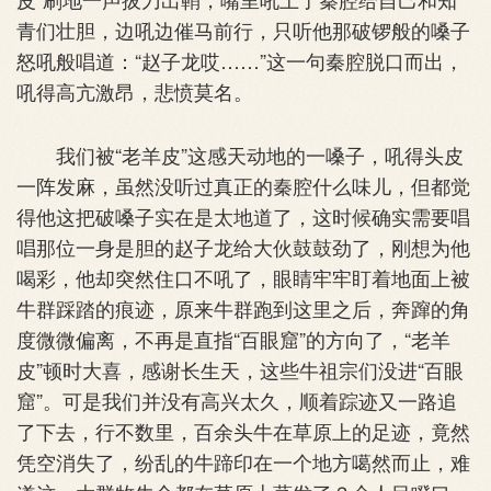
青们壮胆，边吼边催马前行，只听他那破锣般的嗓子
怒吼般唱道：“赵子龙哎……”这一句秦腔脱口而出，
吼得高亢激昂，悲愤莫名。
我们被“老羊皮”这感天动地的一嗓子，吼得头皮
一阵发麻，虽然没听过真正的秦腔什么味儿，但都觉
得他这把破嗓子实在是太地道了，这时候确实需要唱
唱那位一身是胆的赵子龙给大伙鼓鼓劲了，刚想为他
喝彩，他却突然住口不吼了，眼睛牢牢盯着地面上被
牛群踩踏的痕迹，原来牛群跑到这里之后，奔蹿的角
度微微偏离，不再是直指“百眼窟”的方向了，“老羊
皮”顿时大喜，感谢长生天，这些牛祖宗们没进“百眼
窟”。可是我们并没有高兴太久，顺着踪迹又一路追
了下去，行不数里，百余头牛在草原上的足迹，竟然
凭空消失了，纷乱的牛蹄印在一个地方噶然而止，难