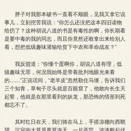
胖子对我那本破书一直看不顺眼，见我又拿它说
事儿，立刻挖苦我说：“你怎么还没把这本四旧读物
给扔了？这种胡说八道的书是有毒性的啊，你长期看
是要中毒的我的同志，而且你竟然还敢拿出来给别人
看，想把低级趣味灌输给贫下中农和革命战友？”
我反驳道：“你懂个蛋啊你，胡说八道有理，低
级趣味无罪，何况我始终是带着批判地眼光来看
的……”正说话间，“老羊皮”忽然勒住马缰，告诉我们
三个知青，草甸子尽头就是百眼窟了，他敢向长生天
起誓，他就是在那里看到的妖龙，那恐怖的情形到死
都忘不了。
其时红日在天，我们骑在马上，手搭凉棚向西眺
望，沉寂的大草原黄草连天，一片苍茫，波涛般起伏