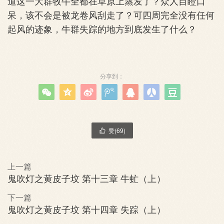
道这一大群牧牛全都在草原上蒸发了？众人目瞪口
呆，该不会是被龙卷风刮走了？可四周完全没有任何
起风的迹象，牛群失踪的地方到底发生了什么？
分享到：







赞(
69
)

上一篇
鬼吹灯之黄皮子坟 第十三章 牛虻（上）
下一篇
鬼吹灯之黄皮子坟 第十四章 失踪（上）