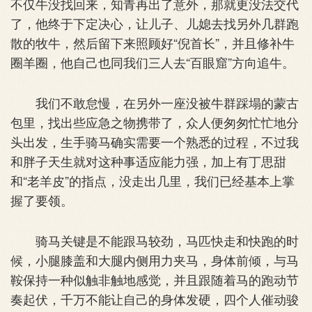
不仅牛没找回来，知青再出了意外，那就更没法交代
了，他终于下定决心，让儿子、儿媳去找另外几群跑
散的牧牛，然后留下来照顾好“倪首长”，并且修补牛
圈羊圈，他自己也同我们三人去“百眼窟”方向追牛。
我们不敢怠慢，在另外一座没被牛群踩塌的蒙古
包里，找出些应急之物携带了，众人便匆匆忙忙地分
头出发，生手骑马确实需要一个熟悉的过程，不过我
和胖子天生就对这种事适应能力强，加上有丁思甜
和“老羊皮”的指点，没走出几里，我们已经基本上掌
握了要领。
骑马关键是不能跟马较劲，马匹快走和快跑的时
候，小腿膝盖和大腿内侧用力夹马，身体前倾，与马
鞍保持一种似触非触地感觉，并且跟随着马的跑动节
奏起伏，千万不能让自己的身体发硬，四个人催动骏