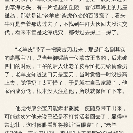
的草海尽头，有一片隆起的丘陵，看似草海上的几座
孤岛，那就是让“老羊皮”谈虎色变的百眼窟了，看来
牛群是奔着那边过去了，不找到牛群大伙回去没法交
代，看来不管是龙潭虎穴，都得过去探上一探了。
“老羊皮”带了一把蒙古刀出来，那是口名副其实
的康熙宝刀，是当年御赐给一位蒙古王爷的，后来破
四旧的时候，王爷的后人让老羊皮帮忙把刀给偷偷扔
了，老羊皮知道这口刀是宝刀，当时觉悟一时没提高
上去，觉得扔了太可惜了，于是就在自己家藏了，他
家的成分低，根本没人注意他，所以就保留了下来。
他觉得康熙宝刀能僻邪驱魔，便随身带了出来，
可能这次对他来说已经是不打算活着回去了，显得非
常悲壮，这时候眼看即将接近“百眼窟”了，“老羊
皮”刷地一声拔刀出鞘，嘴里吼上了秦腔给自己和知