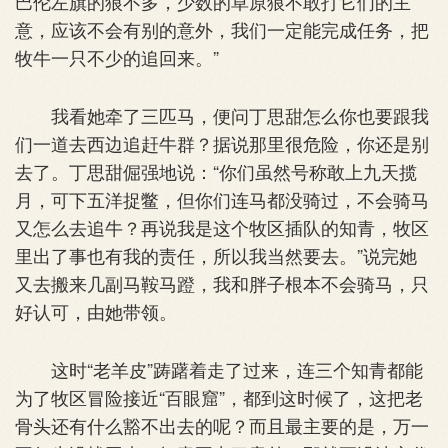
巴伦左旗的狼不多，少数的草原狼不敢打它们的主
意，应该不会有别的意外，我们一定能完成任务，把
牧牛一只不少的追回来。”
我看她牵了三匹马，便问丁思甜怎么你也要跟我
们一道去西边追赶牛群？据说那里很危险，你还是别
去了。丁思甜倔强地说：“你们虽然号称敢上九天揽
月，可下五洋捉鳖，但你们连马都没骑过，不会骑马
又怎么去追牛？再说我是这个牧区插队的知青，牧区
里出了事也有我的责任，所以我当然要去。”说完她
又去搬来几副马鞍马蹬，我和胖子根本不会骑马，只
好认可，由她带领。
这时“老羊皮”踌躇着走了过来，连三个知青都能
为了牧区冒险接近“百眼窟”，都到这时候了，这把老
骨头还有什么豁不出去的呢？而且最主要的是，万一