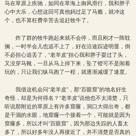
马在草原上疾驰，如同在草海上御风滑行，我和胖子
心中大乐，心想这回可真他妈过足了马瘾，就冲这
个，也不算枉费辛苦去追赶牧牛了。
炸了群的牧牛跑起来就不会停，而且刚才一阵耽
搁，一时半会儿也追不上了，好在沿途踪迹明显，倒
不必担心追丢了，“老羊皮”担心我和胖子耍过了头，
又没穿马靴，一旦从马上掉下来，坠了镫可不是闹着
玩的，只让我们纵马跑了一程，就逐渐减缓了速度。
我借这机会问“老羊皮”，那“百眼窟”的地名好生
奇怪，却是为何得名？“老羊皮”说他也不太清楚，只
听说那附近的草原上有许多窟窿，洞口大得出奇，都
是干涸的水眼，地窟窿一个接着一个，可能就是因为
窟窿多，所以才叫“百眼窟”，因为那边失踪的人畜太
多了，所以好多年没人再接近了，并不清楚是否真的