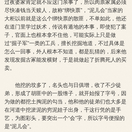
过夜婆家肯定就不应这门亲事了，所以肉票家属必须
尽快凑钱当天赎人，故称“绑快票”，“泥儿会”当家的
大柜以前就是这么个绑快票的散匪，不单如此，他还
在道门里学过妖术，传说有遁地的本事，即使犯了案
子，官面上也根本拿不住他，可能实际上只是做
过“掘子军”一类的工兵，擅长挖掘地道，不过具体是
怎么一回事，外人根本不知道，都是乱猜的，后来他
发现发掘古冢能发横财，于是就做起了折腾死人的买
卖。
他挖的坟多了，名头也与日俱增，收了不少徒
弟，形成了胡匪中的一股绺子，就开始报了字号，因
为做的都挖土掏泥的勾当，他和他的徒弟们也大多是
在河道中挖淤泥的穷泥娃子出身，干这行凭的是手
艺，为图彩头，要突出一个“会”字，所以字号便报的
是“泥儿会”。