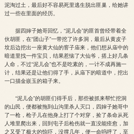
泥淘过土，最后好不容易死里逃生脱出匪巢，给她讲
过一些在里面的经历。
据四婶子她哥回忆，“泥儿会”的匪首曾经带着全
伙胡匪，在“团山子”一带挖了许多洞，最后从黄皮子
坟后边挖出一座黄大仙的窨子庙来，他们想从庙中的
暗道里找一件宝贝，结果惹恼了大仙爷，搭上好几条
人命，不过“泥儿会”也不是吃素的，一计不成再施一
计，结果还是让他们得了手，从庙下的暗道中，挖出
一口描金嵌玉的箱子来。
“泥儿会”的胡匪们得手后，那些被抓来帮忙挖洞
的山民，便都被拖到山沟里杀人灭口，四婶子她哥中
了一枪，枪子儿在他身上打了个对穿，捡了条命从死
人堆里爬出来，回到屯子后枪伤就一直没能痊愈，加
之又受了极大的惊吓，没撑几年，便一命呜呼了，至