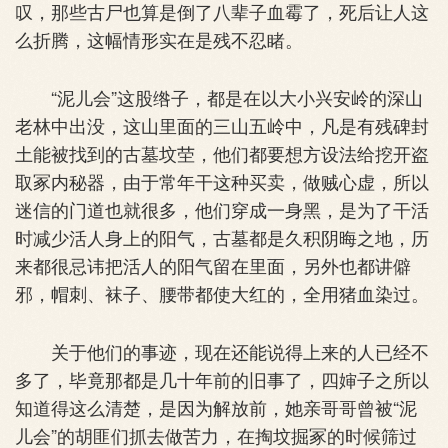
叹，那些古尸也算是倒了八辈子血霉了，死后让人这
么折腾，这幅情形实在是残不忍睹。
“泥儿会”这股绺子，都是在以大小兴安岭的深山
老林中出没，这山里面的三山五岭中，凡是有残碑封
土能被找到的古墓坟茔，他们都要想方设法给挖开盗
取冢内秘器，由于常年干这种买卖，做贼心虚，所以
迷信的门道也就很多，他们穿成一身黑，是为了干活
时减少活人身上的阳气，古墓都是久积阴晦之地，历
来都很忌讳把活人的阳气留在里面，另外也都讲僻
邪，帽刺、袜子、腰带都使大红的，全用猪血染过。
关于他们的事迹，现在还能说得上来的人已经不
多了，毕竟那都是几十年前的旧事了，四婶子之所以
知道得这么清楚，是因为解放前，她亲哥哥曾被“泥
儿会”的胡匪们抓去做苦力，在掏坟掘冢的时候筛过