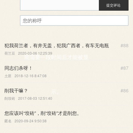
提交评论
评论审核已启用。您的评论可
您的称呼
犯我荷兰者，有井无盖，犯我广西者，有车无电瓶
#88
荷兰豆
2020-03-06 12:25:39
能需要一段时间后才能被显
同志们杀呀！
#87
土匪
2018-12-16 8:47:08
削我干嘛？
#86
示。
削坟砖
2017-08-03 12:51:40
您应该叫“坟砖”，削“坟砖”才是削您。
匿名
2020-09-24 9:50:38