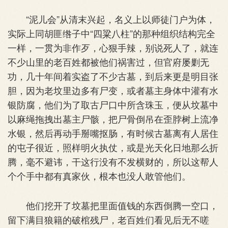
“泥儿会”从清末兴起，名义上以师徒门户为体，
实际上同胡匪绺子中“四粱八柱”的那种组织结构完全
一样，一贯为非作歹，心狠手辣，别说死人了，就连
不少山里的老百姓都被他们祸害过，但官府屡剿无
功，几十年间着实盗了不少古墓，到后来更是明目张
胆，因为老坟里边多有尸变，或者墓主身体中灌有水
银防腐，他们为了取古尸口中所含珠玉，便从坟墓中
以麻绳拖拽出墓主尸骸，把尸骨倒吊在歪脖树上流净
水银，然后再动手掰嘴抠肠，有时候古墓离有人居住
的屯子很近，照样明火执仗，或是光天化日地那么折
腾，毫不避讳，干这行没有不发横财的，所以这帮人
个个手中都有真家伙，根本也没人敢管他们。
他们挖开了坟墓把里面值钱的东西倒腾一空口，
留下满目狼籍的破棺残尸，老百姓们看见后无不嗟