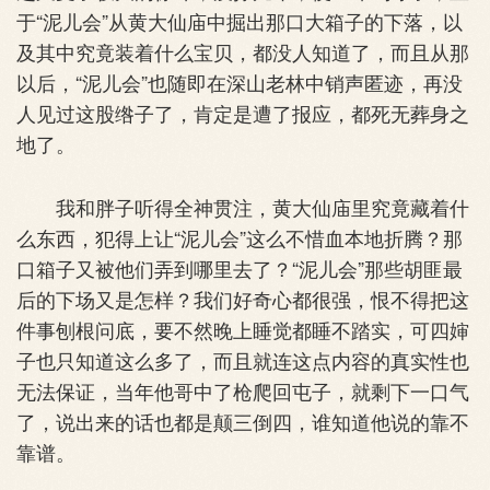
于“泥儿会”从黄大仙庙中掘出那口大箱子的下落，以
及其中究竟装着什么宝贝，都没人知道了，而且从那
以后，“泥儿会”也随即在深山老林中销声匿迹，再没
人见过这股绺子了，肯定是遭了报应，都死无葬身之
地了。
我和胖子听得全神贯注，黄大仙庙里究竟藏着什
么东西，犯得上让“泥儿会”这么不惜血本地折腾？那
口箱子又被他们弄到哪里去了？“泥儿会”那些胡匪最
后的下场又是怎样？我们好奇心都很强，恨不得把这
件事刨根问底，要不然晚上睡觉都睡不踏实，可四婶
子也只知道这么多了，而且就连这点内容的真实性也
无法保证，当年他哥中了枪爬回屯子，就剩下一口气
了，说出来的话也都是颠三倒四，谁知道他说的靠不
靠谱。