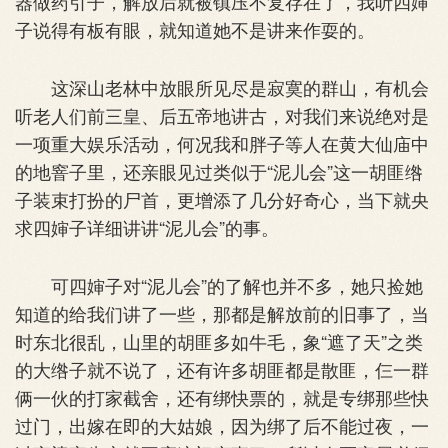
器做药引子，解放后就被镇压不复存在了，我听四婶
子说得有板有眼，就知道她不是讲来作耍的。
这深山老林中放眼所见尽是寂寞的群山，有机会
听老人们前三皇、后五帝地讲古，对我们来说绝对是
一项重大娱乐活动，何况我和胖子等人在黄大仙庙中
的地窨子里，还亲眼见过类似于“泥儿会”这一胡匪绺
子装束打扮的尸首，更增添了几分好奇心，当下就央
求四婶子详细讲讲“泥儿会”的事。
可四婶子对“泥儿会”的了解也并不多，她只捡她
知道的给我们讲了一些，那都是解放前的旧事了，当
时东北很乱，山里的胡匪多如牛毛，象“遮了天”之类
的大绺子就不说了，还有许多胡匪都是散匪，仨一群
俩一伙的打家截舍，还有绑快票的，就是专绑那些快
过门，出嫁在即的大姑娘，因为绑了后不能过夜，一