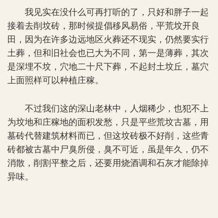
我见实在没什么可再打听的了，只好和胖子一起
接着去削坟砖，那时候提倡移风易俗，平荒坟开良
田，因为在许多边远地区火葬还不现实，仍然要实行
土葬，但和旧社会也已大为不同，第一是薄葬，其次
是深埋不坟，穴地二十尺下葬，不起封土坟丘，墓穴
上面照样可以种植庄稼。
不过我们这的深山老林中，人烟稀少，也犯不上
为坟地和庄稼地的面积发愁，只是平些荒坟古墓，用
墓砖代替建筑材料而已，但这坟砖极不好削，这些青
砖都被古墓中尸臭所侵，臭不可近，虽是年久，仍不
消散，削割平整之后，还要用烧酒调和石灰才能除掉
异味。