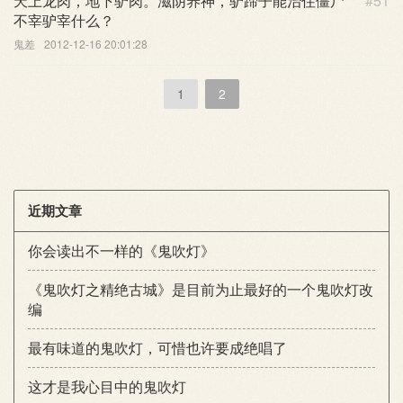
天上龙肉，地下驴肉。滋阴养神，驴蹄子能治住僵尸
#51
不宰驴宰什么？
鬼差
2012-12-16 20:01:28
1
2
近期文章
你会读出不一样的《鬼吹灯》
《鬼吹灯之精绝古城》是目前为止最好的一个鬼吹灯改
编
最有味道的鬼吹灯，可惜也许要成绝唱了
这才是我心目中的鬼吹灯