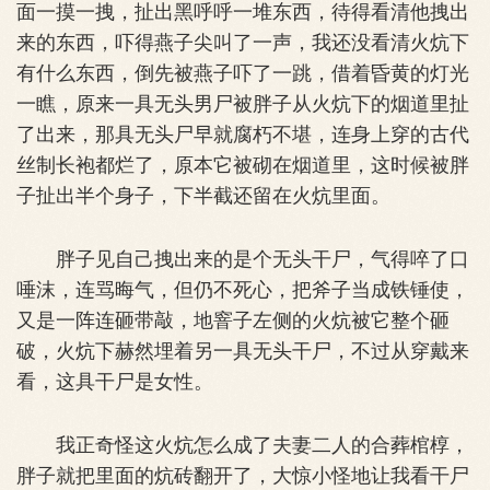
面一摸一拽，扯出黑呼呼一堆东西，待得看清他拽出
来的东西，吓得燕子尖叫了一声，我还没看清火炕下
有什么东西，倒先被燕子吓了一跳，借着昏黄的灯光
一瞧，原来一具无头男尸被胖子从火炕下的烟道里扯
了出来，那具无头尸早就腐朽不堪，连身上穿的古代
丝制长袍都烂了，原本它被砌在烟道里，这时候被胖
子扯出半个身子，下半截还留在火炕里面。
胖子见自己拽出来的是个无头干尸，气得啐了口
唾沫，连骂晦气，但仍不死心，把斧子当成铁锤使，
又是一阵连砸带敲，地窨子左侧的火炕被它整个砸
破，火炕下赫然埋着另一具无头干尸，不过从穿戴来
看，这具干尸是女性。
我正奇怪这火炕怎么成了夫妻二人的合葬棺椁，
胖子就把里面的炕砖翻开了，大惊小怪地让我看干尸