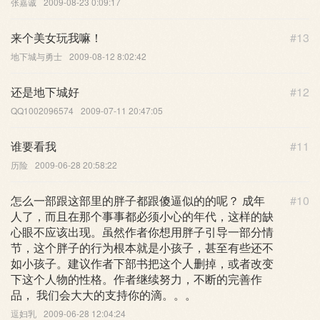
张嘉诚
2009-08-23 0:09:17
来个美女玩我嘛！
#13
地下城与勇士
2009-08-12 8:02:42
还是地下城好
#12
QQ1002096574
2009-07-11 20:47:05
谁要看我
#11
历险
2009-06-28 20:58:22
怎么一部跟这部里的胖子都跟傻逼似的的呢？ 成年
#10
人了，而且在那个事事都必须小心的年代，这样的缺
心眼不应该出现。虽然作者你想用胖子引导一部分情
节，这个胖子的行为根本就是小孩子，甚至有些还不
如小孩子。建议作者下部书把这个人删掉，或者改变
下这个人物的性格。作者继续努力，不断的完善作
品， 我们会大大的支持你的滴。。。
逗妇乳
2009-06-28 12:04:24