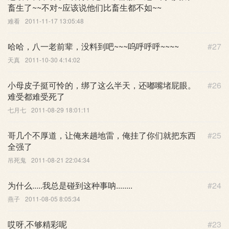
畜生了~~不对~应该说他们比畜生都不如~~
难看
2011-11-17 13:05:48
哈哈，八一老前辈，没料到吧~~~呜呼呼呼~~~~
#27
天真
2011-10-30 4:14:02
小母皮子挺可怜的，绑了这么半天，还嘟嘴堵屁眼。
#26
难受都难受死了
七月七
2011-08-29 18:01:11
哥几个不厚道，让俺来趟地雷，俺挂了你们就把东西
#25
全强了
吊死鬼
2011-08-21 22:04:34
为什么.....我总是碰到这种事呐........
#24
燕子
2011-08-05 8:05:34
哎呀,不够精彩呢
#23