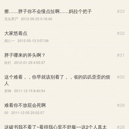
擦……胖子你不会慢点扯啊……妈拉个把子
#33
无头男尸
2012-06-25 0:18:46
大家悠着点
#32
胡八一
2012-05-13 3:07:06
胖子哪来的斧头啊？
#31
吹灯
2012-01-29 4:05:37
这个难看，，你早就该别看了，，省的叽叽歪歪的烦
#30
人
邪神
2011-12-15 8:40:54
难看你不放屁会死啊
#29
00
2011-12-05 20:02:57
这破书我不看了~看得我心里不舒服~~这2个人真太
#28