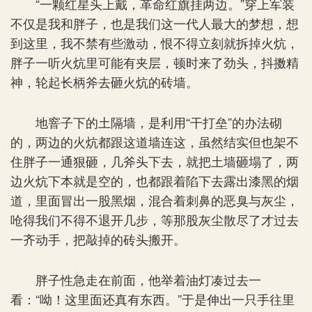
“一颗红星头上戴，革命红旗挂两边。”穿上军装
不仅是我和胖子，也是我们这一代人最大的梦想，想
到这里，我不禁有些激动，恨不得立刻就拆掉火炕，
胖子一听火炕里可能有夹层，顿时来了劲头，抖擞精
神，轮起长柄斧去砸火炕的砖墙。
地窨子下的土隔墙，是利用“干打垒”的办法砌
的，两边的火炕都跟这道墙连这，虽然结实但也架不
住胖子一通狠砸，几斧头下去，就把土墙砸塌了，两
边火炕下本就是空的，也都跟着陷下去露出漆黑的烟
道，里面冒出一股黑烟，混合着刺鼻的恶臭与灰尘，
呛得我们不得不退开几步，等那股灰尘散尽了才过去
一齐动手，把敲掉的砖头搬开。
胖子性急走在前面，他举着油灯凑过去一
看：“呦！这里面还真有东西。”于是伸出一只手往里