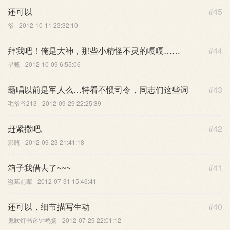
还可以
#45
爷
2012-10-11 23:32:10
拜我吧！俺是大神，那些小精怪不灵的嘎嘎……
#44
旱魃
2012-10-09 6:55:06
霸唱以前是军人么…特看不惯司令，同志们这些词
#43
毛爷爷213
2012-09-29 22:25:39
赶紧撒吧,
#42
邪瓶
2012-09-23 21:41:18
箱子我借去了~~~
#41
盗墓前辈
2012-07-31 15:46:41
还可以，细节描写生动
#40
鬼吹灯书迷钟鸣扬
2012-07-29 22:01:12