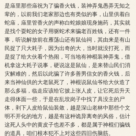
是庙里那些庙祝为了骗香火钱，装神弄鬼愚弄无知之
辈的，以前我们老家那边也有类似的事，山里供着白
蛇庙，庙里管香火的声称白蛇娘娘现身施药，其实就
是找个耍蛇的女子用驱蛇术来骗老百姓钱，还有一件
事，听说解放前在雁荡山还有鼠仙祠，其由来是有山
民捉了只大耗子，因为出奇的大，当时就没打死，而
是捉了给大伙看个热闹，可当地有神棍装神弄鬼，借
机拿这大耗子说事，硬说这是鼠仙，是来替山民们消
灾解难的，然后以此骗了许多善男信女的香火钱，后
来当神仙供的大老鼠死了，神棍说鼠仙爷给大伙造了
那么多福，临走应该给它披上张人皮，让它死后升天
走得体面一些，于是在乱坟岗子中找了具没主的尸
体，剥下人皮给鼠仙装敛，越是深山老林中那些个文
明不开化的地方，越是有这种诡异离奇的风俗，估计
这死人头中的黄皮子也差不多，都是属于神棍们骗钱
的道具，咱们根本犯不上对这些四旧伤脑筋。