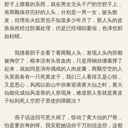
腔子上摆着的东西，就在男女无头干尸的空腔子上，
有两颗保存完好的人头，分别是一男一女，披头散
发，但埋在火炕里也不知道多少年月了，那人头的皮
肤虽然经过防腐处理，仍是已经塌陷萎缩，色泽也郁
如枯蜡。
我撞着胆子去看了看两颗人头，发现人头内部都
被掏空了，根本没有头骨血肉，只是用铜丝绷着撑了
起来，就如同是演布偶戏的人肉皮囊，两颗空空的人
头里面各有一只死黄皮子，我们三人看得又是心惊，
又是恶心，风闻以前山中供奉迎请黄大仙之时，黄大
仙能化成仙风道骨的人形现身，难道那人形就是黄皮
子钻到死人空腔子里使的障眼法？
燕子说这回可惹大祸了，惊动了黄大仙的尸骨，
怕是要折寿的呀。我安慰她说你千万别信这些，这都