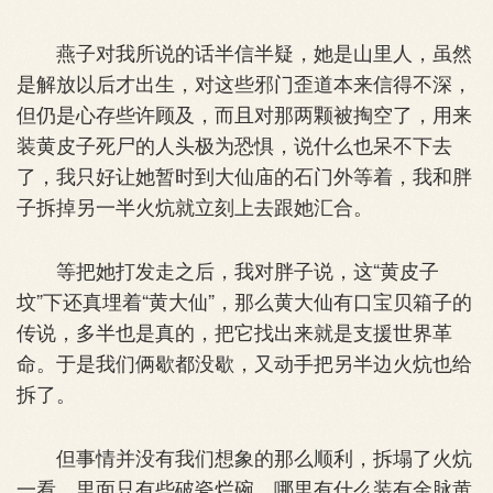
燕子对我所说的话半信半疑，她是山里人，虽然
是解放以后才出生，对这些邪门歪道本来信得不深，
但仍是心存些许顾及，而且对那两颗被掏空了，用来
装黄皮子死尸的人头极为恐惧，说什么也呆不下去
了，我只好让她暂时到大仙庙的石门外等着，我和胖
子拆掉另一半火炕就立刻上去跟她汇合。
等把她打发走之后，我对胖子说，这“黄皮子
坟”下还真埋着“黄大仙”，那么黄大仙有口宝贝箱子的
传说，多半也是真的，把它找出来就是支援世界革
命。于是我们俩歇都没歇，又动手把另半边火炕也给
拆了。
但事情并没有我们想象的那么顺利，拆塌了火炕
一看，里面只有些破瓷烂碗，哪里有什么装有金脉黄