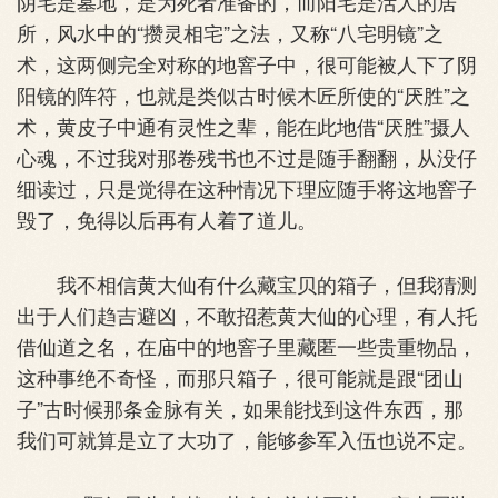
阴宅是墓地，是为死者准备的，而阳宅是活人的居
所，风水中的“攒灵相宅”之法，又称“八宅明镜”之
术，这两侧完全对称的地窨子中，很可能被人下了阴
阳镜的阵符，也就是类似古时候木匠所使的“厌胜”之
术，黄皮子中通有灵性之辈，能在此地借“厌胜”摄人
心魂，不过我对那卷残书也不过是随手翻翻，从没仔
细读过，只是觉得在这种情况下理应随手将这地窨子
毁了，免得以后再有人着了道儿。
我不相信黄大仙有什么藏宝贝的箱子，但我猜测
出于人们趋吉避凶，不敢招惹黄大仙的心理，有人托
借仙道之名，在庙中的地窨子里藏匿一些贵重物品，
这种事绝不奇怪，而那只箱子，很可能就是跟“团山
子”古时候那条金脉有关，如果能找到这件东西，那
我们可就算是立了大功了，能够参军入伍也说不定。