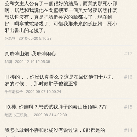
公和女主人公有了一個很好的結局，而我的那死小邪
啊，居然和我說他在戈壁摟著一個美女過夜居然什麼
想法也沒有，真是把我們吳家的臉都丟了，現在到
好，啊寧被蛇給親了。可惜我那未來的孫媳婦。死小
邪出書出的老慢了。
吳老狗
2010-05-20 5:10:28
真瘠薄山炮, 我瘠薄闹心
#17
我朝
2009-12-19 12:05:39
11楼的，，你没认真看么？这是在回忆他们十八九
#16
岁的时候，，那时候胖子傻很正常
千年老粽子
2009-09-07 10:00:24
10.楼. 你谁啊.? 想试试我胖子的泰山压顶嘛.???
#15
绝版 ->王凯旋。
2009-08-31 4:02:30
我怎么敢到小胖和那杨没有说过话，8部都是的
#14