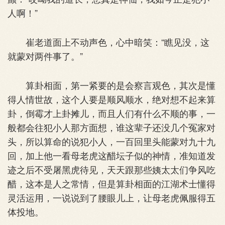
人啊！”
崔老道面上不动声色，心中暗笑：“瞧见没，这
就蒙对两件事了。”
算卦相面，第一紧要的是会察言观色，其次是懂
得人情世故，这个人要是顺风顺水，绝对想不起来算
卦，倒霉才上卦摊儿，而且人们有什么不顺的事，一
般都会往犯小人那方面想，谁这辈子还没几个冤家对
头，所以算命的说犯小人，一百回里头能蒙对九十九
回，加上他一看母老虎这醋坛子似的神情，准知道发
迹之后不受屠黑虎待见，天天跟那些姨太太们争风吃
醋，这本是人之常情，但是算卦相面的江湖术士懂得
灵活运用，一说说到了腰眼儿上，让母老虎佩服得五
体投地。