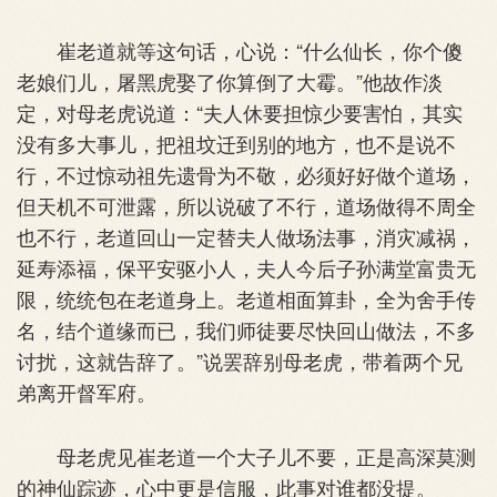
崔老道就等这句话，心说：“什么仙长，你个傻
老娘们儿，屠黑虎娶了你算倒了大霉。”他故作淡
定，对母老虎说道：“夫人休要担惊少要害怕，其实
没有多大事儿，把祖坟迁到别的地方，也不是说不
行，不过惊动祖先遗骨为不敬，必须好好做个道场，
但天机不可泄露，所以说破了不行，道场做得不周全
也不行，老道回山一定替夫人做场法事，消灾减祸，
延寿添福，保平安驱小人，夫人今后子孙满堂富贵无
限，统统包在老道身上。老道相面算卦，全为舍手传
名，结个道缘而已，我们师徒要尽快回山做法，不多
讨扰，这就告辞了。”说罢辞别母老虎，带着两个兄
弟离开督军府。
母老虎见崔老道一个大子儿不要，正是高深莫测
的神仙踪迹，心中更是信服，此事对谁都没提。