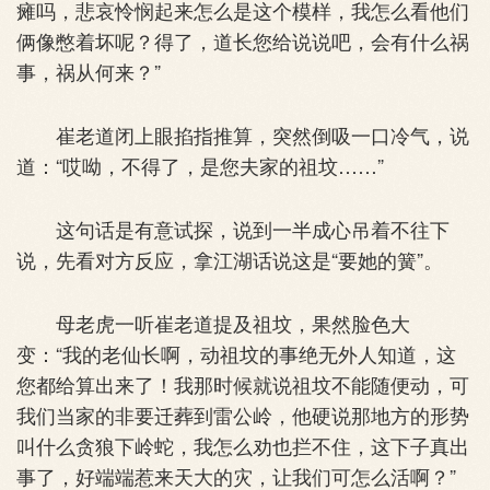
瘫吗，悲哀怜悯起来怎么是这个模样，我怎么看他们
俩像憋着坏呢？得了，道长您给说说吧，会有什么祸
事，祸从何来？”
崔老道闭上眼掐指推算，突然倒吸一口冷气，说
道：“哎呦，不得了，是您夫家的祖坟……”
这句话是有意试探，说到一半成心吊着不往下
说，先看对方反应，拿江湖话说这是“要她的簧”。
母老虎一听崔老道提及祖坟，果然脸色大
变：“我的老仙长啊，动祖坟的事绝无外人知道，这
您都给算出来了！我那时候就说祖坟不能随便动，可
我们当家的非要迁葬到雷公岭，他硬说那地方的形势
叫什么贪狼下岭蛇，我怎么劝也拦不住，这下子真出
事了，好端端惹来天大的灾，让我们可怎么活啊？”