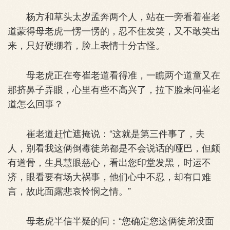
杨方和草头太岁孟奔两个人，站在一旁看着崔老
道蒙得母老虎一愣一愣的，忍不住发笑，又不敢笑出
来，只好硬绷着，脸上表情十分古怪。
母老虎正在夸崔老道看得准，一瞧两个道童又在
那挤鼻子弄眼，心里有些不高兴了，拉下脸来问崔老
道怎么回事？
崔老道赶忙遮掩说：“这就是第三件事了，夫
人，别看我这俩倒霉徒弟都是不会说话的哑巴，但颇
有道骨，生具慧眼慈心，看出您印堂发黑，时运不
济，眼看要有场大祸事，他们心中不忍，却有口难
言，故此面露悲哀怜悯之情。”
母老虎半信半疑的问：“您确定您这俩徒弟没面