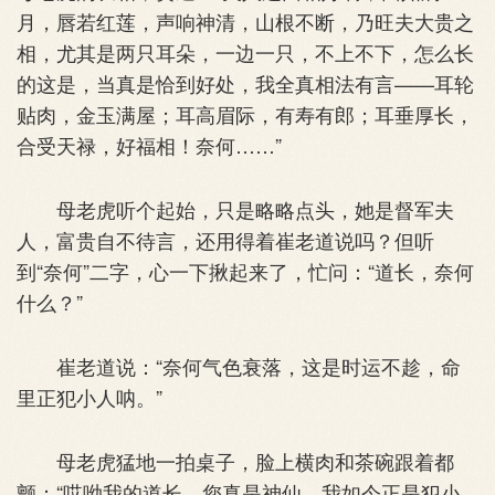
月，唇若红莲，声响神清，山根不断，乃旺夫大贵之
相，尤其是两只耳朵，一边一只，不上不下，怎么长
的这是，当真是恰到好处，我全真相法有言——耳轮
贴肉，金玉满屋；耳高眉际，有寿有郎；耳垂厚长，
合受天禄，好福相！奈何……”
母老虎听个起始，只是略略点头，她是督军夫
人，富贵自不待言，还用得着崔老道说吗？但听
到“奈何”二字，心一下揪起来了，忙问：“道长，奈何
什么？”
崔老道说：“奈何气色衰落，这是时运不趁，命
里正犯小人呐。”
母老虎猛地一拍桌子，脸上横肉和茶碗跟着都
颤：“哎呦我的道长，您真是神仙，我如今正是犯小