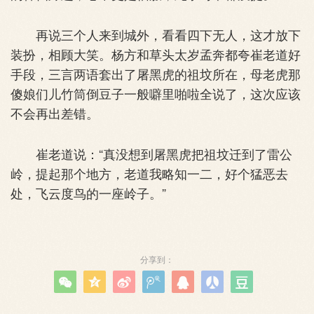
再说三个人来到城外，看看四下无人，这才放下
装扮，相顾大笑。杨方和草头太岁孟奔都夸崔老道好
手段，三言两语套出了屠黑虎的祖坟所在，母老虎那
傻娘们儿竹筒倒豆子一般噼里啪啦全说了，这次应该
不会再出差错。
崔老道说：“真没想到屠黑虎把祖坟迁到了雷公
岭，提起那个地方，老道我略知一二，好个猛恶去
处，飞云度鸟的一座岭子。”
分享到：






