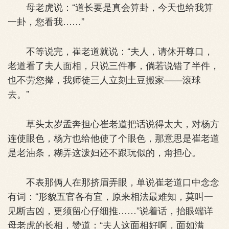
母老虎说：“道长要是真会算卦，今天也给我算
一卦，您看我……”
不等说完，崔老道就说：“夫人，请休开尊口，
老道看了夫人面相，只说三件事，倘若说错了半件，
也不劳您撵，我师徒三人立刻土豆搬家——滚球
去。”
草头太岁孟奔担心崔老道把话说得太大，对杨方
连使眼色，杨方也给他使了个眼色，那意思是崔老道
是老油条，糊弄这泼妇还不跟玩似的，甭担心。
不表那俩人在那挤眉弄眼，单说崔老道口中念念
有词：“形貌五官各有宜，原来相法最难知，莫叫一
见断吉凶，更须留心仔细推……”说着话，抬眼端详
母老虎的长相，赞道：“夫人这面相好啊，面如满