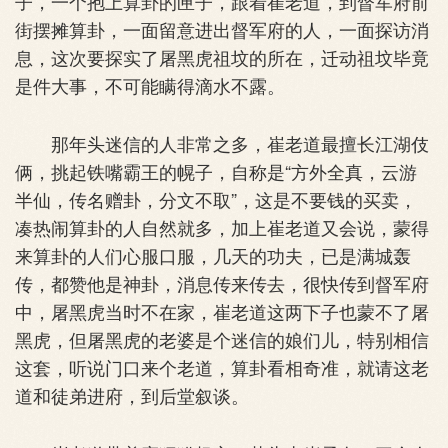
子，一个抱上算卦的匣子，跟着崔老道，到督军府前
街摆摊算卦，一面留意进出督军府的人，一面探访消
息，这次要探实了屠黑虎祖坟的所在，迁动祖坟毕竟
是件大事，不可能瞒得滴水不露。
那年头迷信的人非常之多，崔老道最擅长江湖伎
俩，挑起铁嘴霸王的幌子，自称是“方外全真，云游
半仙，传名赠卦，分文不取”，这是不要钱的买卖，
凑热闹算卦的人自然就多，加上崔老道又会说，蒙得
来算卦的人们心服口服，几天的功夫，已是满城轰
传，都赞他是神卦，消息传来传去，很快传到督军府
中，屠黑虎当时不在家，崔老道这两下子也蒙不了屠
黑虎，但屠黑虎的老婆是个迷信的娘们儿，特别相信
这套，听说门口来个老道，算卦看相奇准，就请这老
道和徒弟进府，到后堂叙谈。