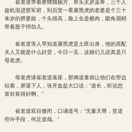
崔老道带着赛狸猫杨方、草头太岁孟奔，三个人
趁机混进督军府，到后堂一看屠黑虎的老婆是个三十
来岁的胖婆娘，个头很高，脸上全是横肉，眼角眉梢
带着股子悍劲儿。
崔老道等人早知道屠黑虎是土匪出身，他的原配
夫人又能是什么好货，今日一见，这娘们儿还真是只
母老虎。
母老虎请崔老道落座，那俩道童就让他们在旁边
站着，屏退下人，张开血盆大口说：“道长，听说您
算卦算得好啊。”
崔老道双目微闭，口诵道号：“无量天尊，贫道
些许手段，何足道哉。”