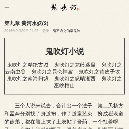

第九章 黄河水妖(2)
2016年2月20日 21:33
分类：
鬼不语之仙墩鬼泣
鬼吹灯小说
鬼吹灯之精绝古城
鬼吹灯之龙岭迷窟
鬼吹灯之
云南虫谷
鬼吹灯之昆仑神宫
鬼吹灯之黄皮子坟
鬼吹灯之南海归墟
鬼吹灯之怒晴湘西
鬼吹灯之
巫峡棺山
三个人说来说去，合计出一个法子，第二天杨方
和孟奔分别找了身道袍，作了道童装束，扮成崔老道
的徒弟，都在脸上抹了土灰帖了膏药，一个扛着幌