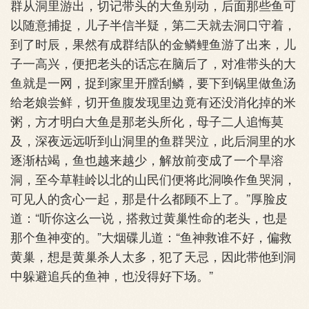
群从洞里游出，切记带头的大鱼别动，后面那些鱼可
以随意捕捉，儿子半信半疑，第二天就去洞口守着，
到了时辰，果然有成群结队的金鳞鲤鱼游了出来，儿
子一高兴，便把老头的话忘在脑后了，对准带头的大
鱼就是一网，捉到家里开膛刮鳞，要下到锅里做鱼汤
给老娘尝鲜，切开鱼腹发现里边竟有还没消化掉的米
粥，方才明白大鱼是那老头所化，母子二人追悔莫
及，深夜远远听到山洞里的鱼群哭泣，此后洞里的水
逐渐枯竭，鱼也越来越少，解放前变成了一个旱溶
洞，至今草鞋岭以北的山民们便将此洞唤作鱼哭洞，
可见人的贪心一起，那是什么都顾不上了。”厚脸皮
道：“听你这么一说，搭救过黄巢性命的老头，也是
那个鱼神变的。”大烟碟儿道：“鱼神救谁不好，偏救
黄巢，想是黄巢杀人太多，犯了天忌，因此带他到洞
中躲避追兵的鱼神，也没得好下场。”