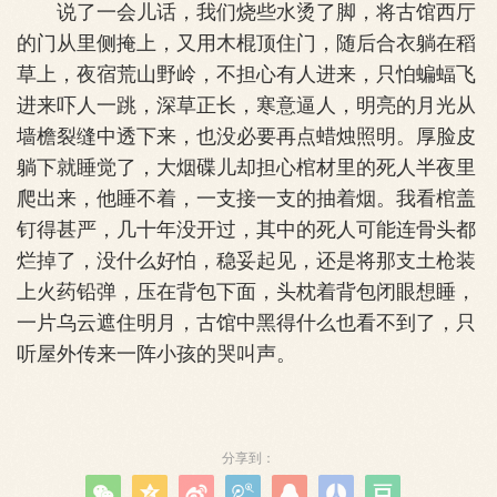
说了一会儿话，我们烧些水烫了脚，将古馆西厅
的门从里侧掩上，又用木棍顶住门，随后合衣躺在稻
草上，夜宿荒山野岭，不担心有人进来，只怕蝙蝠飞
进来吓人一跳，深草正长，寒意逼人，明亮的月光从
墙檐裂缝中透下来，也没必要再点蜡烛照明。厚脸皮
躺下就睡觉了，大烟碟儿却担心棺材里的死人半夜里
爬出来，他睡不着，一支接一支的抽着烟。我看棺盖
钉得甚严，几十年没开过，其中的死人可能连骨头都
烂掉了，没什么好怕，稳妥起见，还是将那支土枪装
上火药铅弹，压在背包下面，头枕着背包闭眼想睡，
一片乌云遮住明月，古馆中黑得什么也看不到了，只
听屋外传来一阵小孩的哭叫声。
分享到：






