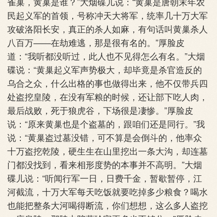
雀巢，黄巢是谁？”大烟碟儿说：“黄巢是唐朝末年农
民起义军的首领，号称冲天大将军，统率几十万大军
攻破洛阳长安，真正的杀人如麻，有句话叫黄巢杀人
八百万——在劫难逃，那是很有名的。”厚脸皮
道：“我听都没听过，此人也不见得怎么有名。”大烟
碟说：“黄巢起义军声势极大，却毕竟是杀官造反的
乌合之众，什么出格的事也做得出来，他不仅带兵四
处盗挖皇陵，在没有军粮的时候，还让部下吃人肉，
最后战败，死于狼虎谷，下场很是凄惨。”厚脸皮
说：“原来黄巢也是个盗墓的，跟咱们还是同行。”我
说：“黄巢盗过墓没错，可不算是会倒斗的，他率众
十万盗挖乾陵，硬生生在山里挖出一条大沟，却连墓
门都没找到，看来相形度势的本事并不高明。”大烟
碟儿说：“听闻行军一日，日费千金，暂歇暂停，江
河截流，十万大军每天吃饭就要吃掉多少粮食？喝水
也能把整条大河喝得断流，你们想想，这么多人盗挖