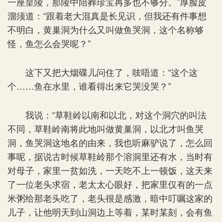
一座皇陵，那陵中陪葬珍宝再多也不够分。”厚脸皮
溜须道：“跟着老大混真是长见识，但我还有件事想
不明白，黄巢洞为什么又叫做鱼哭洞，这个名称够
怪，鱼怎么会哭呢？”
这下又把大烟碟儿问住了，吱唔道：“这个这
个……鱼在水里，谁看得出来它哭没哭？”
我说：“草鞋岭以南和以北，对这个洞穴的叫法
不同，草鞋岭南将此地叫做黄巢洞，以北才叫鱼哭
洞，鱼哭洞这地名的由来，我也听麻驴说了，怎么回
事呢，据说古时候草鞋岭那个溶洞里还有水，当时有
对母子，家里一贫如洗，一天吃不上一顿饭，这天来
了一位老头求宿，老太太心眼好，把家里仅有的一点
米粥给那老头吃了，老头很是感激，暗中叮嘱这家的
儿子，让他明天到山洞边上等着，某时某刻，会有鱼