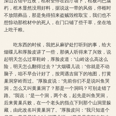
深山古馆中过夜，棺材全停在西厅墙下，棺板均已腐
朽，棺木显然没用好料，据说这一带的风俗，停柩时
不放陪葬品，那是免得招来盗贼毁棺取宝，我们也不
想惊动那棺材中的死人，在门口铺了些干草，坐在地
上吃干粮。
吃东西的时候，我把从麻驴处打听到的事，给大
烟碟儿和厚脸皮讲了一些，那俩人听得来了兴致，说
起明天怎么过草鞋岭，厚脸皮道：“山岭这么高这么
险，明天怎么翻得过去？”大烟碟儿说：“你就是不动
脑子，咱不早合计好了，按周遇吉留下的地图，打黄
巢洞穿岭而过。”厚脸皮说：“先前你们不是说叫鱼哭
洞，怎么又叫黄巢洞了？那是一个洞吗？可别走错了
路。”我说：“是一个洞，两个名，起先是叫鱼哭洞，
后来黄巢兵败，在一个老头的指点下到那个山洞里躲
藏，由此改名叫黄巢洞了。”厚脸皮问：“我只知道个