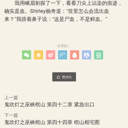
我用峨眉刺探了一下，看看刀尖上沾染的痕迹，
确实是血。Shirley杨奇道：“坟里怎么会流出血
来？”我捂着鼻子说：“这是尸血，不是鲜血。”
分享到：







赞(
63
)

上一篇
鬼吹灯之巫峡棺山 第四十二章 紧急出口
下一篇
鬼吹灯之巫峡棺山 第四十四章 棺山相宅图