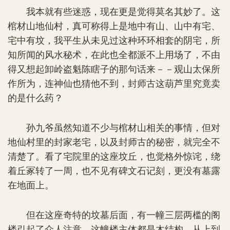
我本就有些迷惑，现在更是觉得莫名其妙了。这
棺材山地仙村，真可称得上是地中有山、山中有宅、
宅中有坟，我平生从未见过这种环环相套的阴宅，所
知所闻的风水秘术，在此也全都派不上用场了，不由
得又想起卸岭盗魁陈瞎子的那句话来－－观山太保所
作所为，连神仙也猜他不到，封师古这葫芦里究竟卖
的是什么药？
孙九爷虽然知道不少与棺材山相关的事情，但对
地仙村里的封家老宅，以及封师古的秘密，就完全不
清楚了。看了宅院里的这座坟丘，也觉格外惊诧，绕
着丘冢转了一周，也不见有碑文石记刻，更没有墓露
在地面上。
但在这座奇特的坟墓后面，有一幢三层两槛的阁
楼引起了众人注意。这幢楼主体都是木结构，从上到