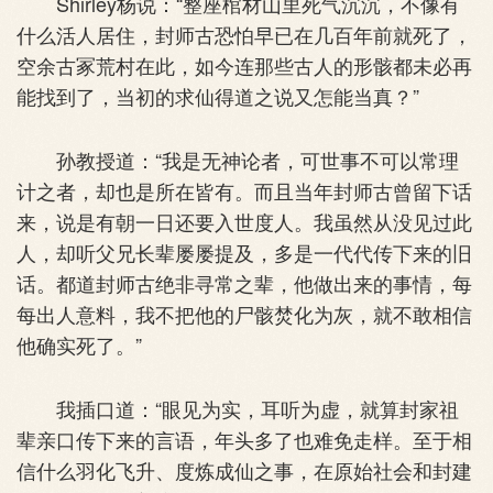
Shirley杨说：“整座棺材山里死气沉沉，不像有
什么活人居住，封师古恐怕早已在几百年前就死了，
空余古冢荒村在此，如今连那些古人的形骸都未必再
能找到了，当初的求仙得道之说又怎能当真？”
孙教授道：“我是无神论者，可世事不可以常理
计之者，却也是所在皆有。而且当年封师古曾留下话
来，说是有朝一日还要入世度人。我虽然从没见过此
人，却听父兄长辈屡屡提及，多是一代代传下来的旧
话。都道封师古绝非寻常之辈，他做出来的事情，每
每出人意料，我不把他的尸骸焚化为灰，就不敢相信
他确实死了。”
我插口道：“眼见为实，耳听为虚，就算封家祖
辈亲口传下来的言语，年头多了也难免走样。至于相
信什么羽化飞升、度炼成仙之事，在原始社会和封建