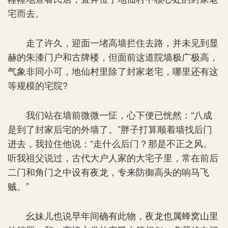
宅而去。
走了许久，迎面一堵高墙拦住去路，并未见到显
赫的朱漆门户和古牌楼，但面前这道院墙极广极高，
气象非同小可，地仙村里除了封家老宅，哪里还有这
等规模的宅院?
我们站在墙前微微一怔，心下便已恍然：“八成
是到了封家后宅的外墙了。”胖子打算顺着墙找后门
进去，我拉住他说：“走什么后门？那是不正之风。
听我祖父说过，古代大户人家的大宅子里，常在前后
二门和角门之中设有夜龙，专来防御高头的响马飞
贼。”
幺妹儿也说早年间确有此物，夜龙也属蜂窝山里