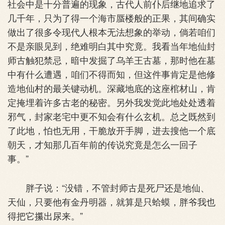
社会中是十分普遍的现象，古代人前仆后继地追求了
几千年，只为了得一个海市蜃楼般的正果，其间确实
做出了很多令现代人根本无法想象的举动，倘若咱们
不是亲眼见到，绝难明白其中究竟。我看当年地仙封
师古触犯禁忌，暗中发掘了乌羊王古墓，那时他在墓
中有什么遭遇，咱们不得而知，但这件事肯定是他修
造地仙村的最关键动机。深藏地底的这座棺材山，肯
定掩埋着许多古老的秘密。另外我发觉此地处处透着
邪气，封家老宅中更不知会有什么玄机。总之既然到
了此地，怕也无用，干脆放开手脚，进去搜他一个底
朝天，才知那几百年前的传说究竟是怎么一回子
事。”
胖子说：“没错，不管封师古是死尸还是地仙、
天仙，只要他有金丹明器，就算是只蛤蟆，胖爷我也
得把它攥出尿来。”