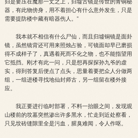
归是要压在魔那一丈之上，归墟古镜是传世的青铜秘
器，有此物傍身，用不着担心有什么意外发生，只是
需要提防楼中藏有暗器伤人。”
我本就不相信有什么尸仙，而且归墟铜镜是面卦
镜，虽然镜背还可用来照烛占验，可镜面却早已磨损
得不成样子了，真遇着死而不化之物，也不能指望用
它抵挡。刚才有此一问，只是想再探探孙九爷的虚
实，得到答复后便点了点头，思量着要把众人分做两
组，一组进楼寻找地仙封师古，另一组留在楼外接
应。
我正要进行临时部署，不料一抬眼之间，发现观
山楼前的坟墓突然渗出许多黑水，忙走到近处察看，
只见坟砖缝隙里全是污血，腥臭难闻，令人作呕。