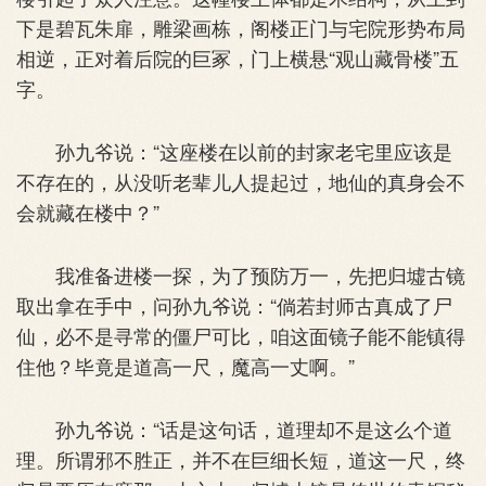
下是碧瓦朱扉，雕梁画栋，阁楼正门与宅院形势布局
相逆，正对着后院的巨冢，门上横悬“观山藏骨楼”五
字。
孙九爷说：“这座楼在以前的封家老宅里应该是
不存在的，从没听老辈儿人提起过，地仙的真身会不
会就藏在楼中？”
我准备进楼一探，为了预防万一，先把归墟古镜
取出拿在手中，问孙九爷说：“倘若封师古真成了尸
仙，必不是寻常的僵尸可比，咱这面镜子能不能镇得
住他？毕竟是道高一尺，魔高一丈啊。”
孙九爷说：“话是这句话，道理却不是这么个道
理。所谓邪不胜正，并不在巨细长短，道这一尺，终