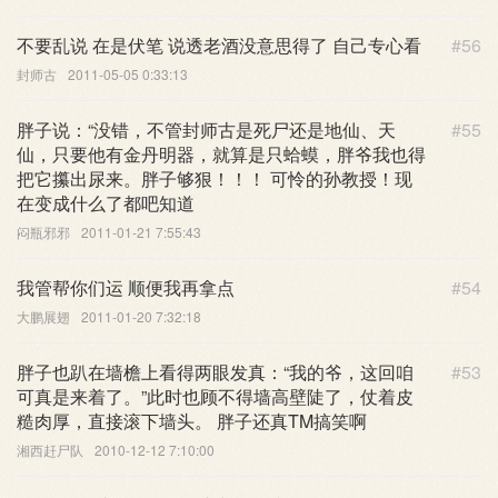
不要乱说 在是伏笔 说透老酒没意思得了 自己专心看
#56
封师古
2011-05-05 0:33:13
胖子说：“没错，不管封师古是死尸还是地仙、天
#55
仙，只要他有金丹明器，就算是只蛤蟆，胖爷我也得
把它攥出尿来。胖子够狠！！！ 可怜的孙教授！现
在变成什么了都吧知道
闷瓶邪邪
2011-01-21 7:55:43
我管帮你们运 顺便我再拿点
#54
大鹏展翅
2011-01-20 7:32:18
胖子也趴在墙檐上看得两眼发真：“我的爷，这回咱
#53
可真是来着了。”此时也顾不得墙高壁陡了，仗着皮
糙肉厚，直接滚下墙头。 胖子还真TM搞笑啊
湘西赶尸队
2010-12-12 7:10:00