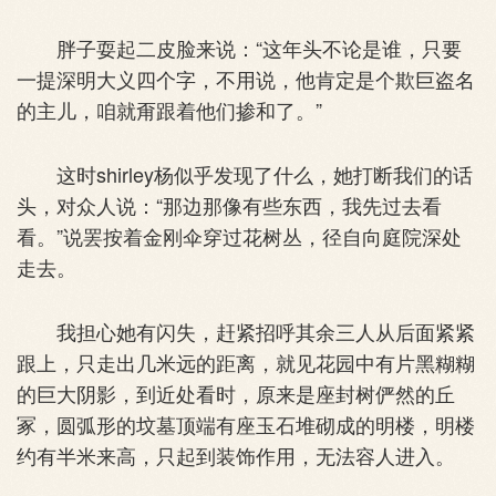
胖子耍起二皮脸来说：“这年头不论是谁，只要
一提深明大义四个字，不用说，他肯定是个欺巨盗名
的主儿，咱就甭跟着他们掺和了。”
这时shirley杨似乎发现了什么，她打断我们的话
头，对众人说：“那边那像有些东西，我先过去看
看。”说罢按着金刚伞穿过花树丛，径自向庭院深处
走去。
我担心她有闪失，赶紧招呼其余三人从后面紧紧
跟上，只走出几米远的距离，就见花园中有片黑糊糊
的巨大阴影，到近处看时，原来是座封树俨然的丘
冢，圆弧形的坟墓顶端有座玉石堆砌成的明楼，明楼
约有半米来高，只起到装饰作用，无法容人进入。