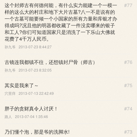
这个封师古有何德何能，有什么实力能建一个一模一
#77
样的这么大的村庄和地下大片古墓?八一不是说有的
一个古墓可能要倾一个小国家的所有力量和库银才办
得成吗?况且他的明器都收藏了一件没卖哪来的银子
和工人?你们可知道国家只是消洗了一下乐山大佛就
花费了4千万人民币。
孙九爷
2013-07-23 8:44:27
古镜连我都镇不往，还想镇封尸骨（师古）
#76
孙九爷
2013-07-23 8:32:05
其实是我来了～
#75
穴里痒
2013-07-13 22:42:49
胖子的贪财真令人讨厌！
#74
路人
2013-07-04 1:35:46
乃们懂个泡，那是爷的洗脚水!
#73