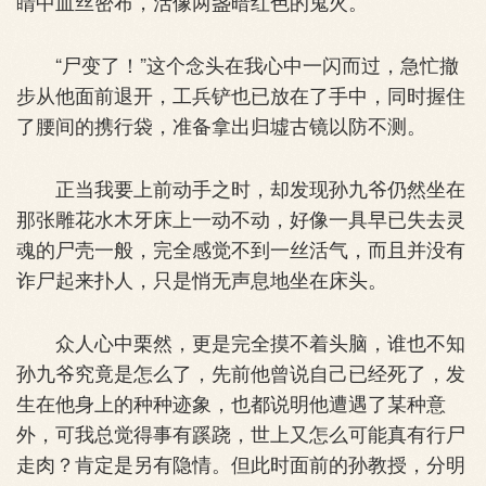
睛中血丝密布，活像两盏暗红色的鬼火。
“尸变了！”这个念头在我心中一闪而过，急忙撤
步从他面前退开，工兵铲也已放在了手中，同时握住
了腰间的携行袋，准备拿出归墟古镜以防不测。
正当我要上前动手之时，却发现孙九爷仍然坐在
那张雕花水木牙床上一动不动，好像一具早已失去灵
魂的尸壳一般，完全感觉不到一丝活气，而且并没有
诈尸起来扑人，只是悄无声息地坐在床头。
众人心中栗然，更是完全摸不着头脑，谁也不知
孙九爷究竟是怎么了，先前他曾说自己已经死了，发
生在他身上的种种迹象，也都说明他遭遇了某种意
外，可我总觉得事有蹊跷，世上又怎么可能真有行尸
走肉？肯定是另有隐情。但此时面前的孙教授，分明