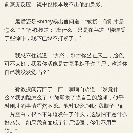
前毫无反应，镜中也根本映不出他的身影。
最后还是Shirley杨出言问道：“教授，你刚才是
怎么了？”孙教授道：“没什么，只是在墓道里接连受
了些惊吓，现下已经不打紧了。”
我忍不住说道：“九爷，刚才你坐在床上，脸色
可不太好，我看你活像是古墓里粽子诈了尸，难道你
自己就没发觉吗？”
孙教授闻言怔了一怔，喃喃自语道：“发觉什
么？我的脸怎么了？”随即摸了摸自己的脸颊，似乎
对刚才的事情浑然不觉。他对我说,”刚才我脑子里面
一片空白，根本不知道发生了什么，这恐怕不是什么
好兆头。如果我真变成了行尸活僵，你们不用手
软。”