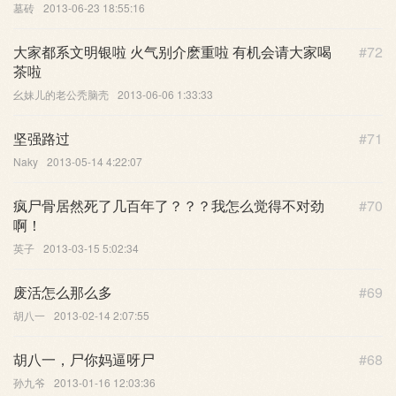
墓砖
2013-06-23 18:55:16
大家都系文明银啦 火气别介麽重啦 有机会请大家喝
#72
茶啦
幺妹儿的老公秃脑壳
2013-06-06 1:33:33
坚强路过
#71
Naky
2013-05-14 4:22:07
疯尸骨居然死了几百年了？？？我怎么觉得不对劲
#70
啊！
英子
2013-03-15 5:02:34
废活怎么那么多
#69
胡八一
2013-02-14 2:07:55
胡八一，尸你妈逼呀尸
#68
孙九爷
2013-01-16 12:03:36