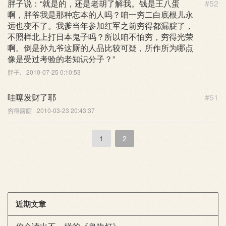
胖子说：“就是的，还是老胡了解我。钱是王八蛋
#52
啊，胖爷我是那种忘本的人吗？咱一穷二白底根儿永
远也变不了。我爹当年参加红军之前穷得都漏腚了，
不照样北上打日本鬼子吗？所以咱不怕穷，穷得光荣
啊。倒是孙九爷这厮的人品比较可疑，所作所为哪点
像是受过考验的老知识分子？”
胖子.
2010-07-25 0:10:53
哇噻发财了耶
#51
穷得露腚
2010-03-23 20:43:37
1
2
近期文章