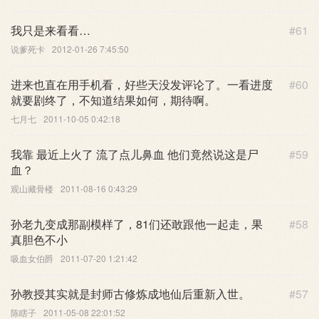
我只是来看看…
#61
说爹死卡
2012-01-26 7:45:50
进来也直在用手机看，好些天没发评论了。一看进度
#60
就要剧终了，不知道结果如何，期待啊。
七月七
2011-10-05 0:42:18
我靠 最近上火了 流了点儿鼻血 他们竟然说这是尸
#59
血？
观山藏骨楼
2011-08-16 0:43:29
孙老九变成那副模样了，81们还敢跟他一起走，果
#58
真胆色不小
吸血女伯爵
2011-07-20 1:21:42
孙教授其实就是封师古修炼成地仙后重新入世。
#57
陈瞎子
2011-05-08 22:01:52