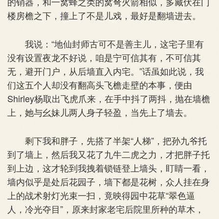
的销器，和一窝蜂之类的窝弩火箭相似，多藏伏在门
楼房檐之下，撞上了不是儿戏，最好是翻墙进去。
我说：“地仙封师古可不是善主儿，这宅子里有
没有设置夜龙不好说，咱是宁可信其有，不可信其
无，避开门户，从后墙直入内宅。”话虽如此说，我
们这五个人却没有翻高头飞檐走壁的本事，便由
Shirley杨取出飞虎爪来，在手中抖了两抖，抛在墙檐
上，她与幺妹儿两人身子轻盈，当先上了墙去。
剩下我和胖子，先搭了半架“人梯”，把孙九爷托
到了墙上，然后我又花了九牛二虎之力，才把胖子托
到上边，这才轮到我拽着锁链登上墙头，盯睛一看，
墙内似乎是处后花园子，墙下都是花树，众人挂在身
上的战术射灯光束一扫，竟映得园中花草“翠色逼
人，冷光夺目”，原来封家老宅后院里所种的草木，