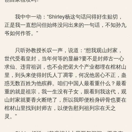
我中中一动：“Shirley杨这句话问得好生贴切，
正是我一直想问但始终没问出来的一句话，不知孙九
爷如何作答。”
只听孙教授长叹一声，说道：“想我观山封家，
世代受着皇封，当年何等的显赫?要不是封师古一心
求仙、违背祖训，也不会把偌大个产业都埋在棺材山
里，到头来使得封氏人丁凋零，何况他居心不正，蛊
惑无数百姓为他殡葬。咱们中国人最看重什么？最看
重的就是祖宗，我一生没有子女，眼看到我这代，观
山封家就要香火断绝了，所以我即便粉身碎骨也要在
棺材山里找到封师古，以便告慰列祖列宗在天之
灵。”