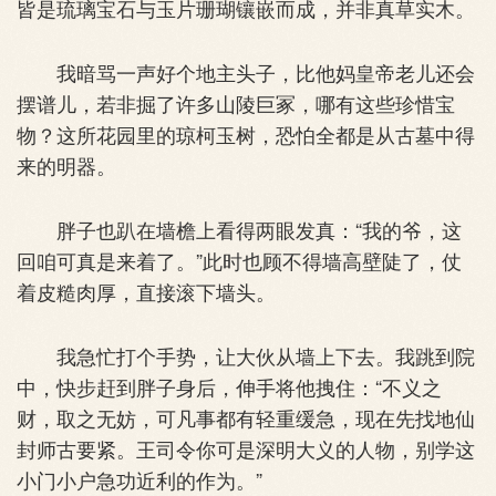
皆是琉璃宝石与玉片珊瑚镶嵌而成，并非真草实木。
我暗骂一声好个地主头子，比他妈皇帝老儿还会
摆谱儿，若非掘了许多山陵巨冢，哪有这些珍惜宝
物？这所花园里的琼柯玉树，恐怕全都是从古墓中得
来的明器。
胖子也趴在墙檐上看得两眼发真：“我的爷，这
回咱可真是来着了。”此时也顾不得墙高壁陡了，仗
着皮糙肉厚，直接滚下墙头。
我急忙打个手势，让大伙从墙上下去。我跳到院
中，快步赶到胖子身后，伸手将他拽住：“不义之
财，取之无妨，可凡事都有轻重缓急，现在先找地仙
封师古要紧。王司令你可是深明大义的人物，别学这
小门小户急功近利的作为。”