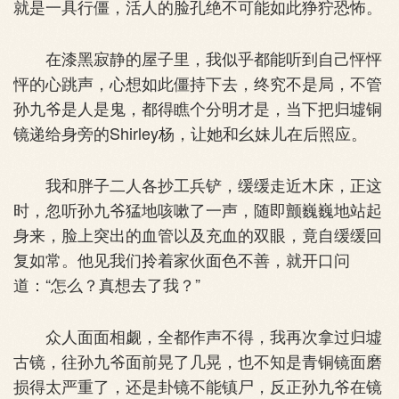
就是一具行僵，活人的脸孔绝不可能如此狰狞恐怖。
在漆黑寂静的屋子里，我似乎都能听到自己怦怦
怦的心跳声，心想如此僵持下去，终究不是局，不管
孙九爷是人是鬼，都得瞧个分明才是，当下把归墟铜
镜递给身旁的Shirley杨，让她和幺妹儿在后照应。
我和胖子二人各抄工兵铲，缓缓走近木床，正这
时，忽听孙九爷猛地咳嗽了一声，随即颤巍巍地站起
身来，脸上突出的血管以及充血的双眼，竟自缓缓回
复如常。他见我们拎着家伙面色不善，就开口问
道：“怎么？真想去了我？”
众人面面相觑，全都作声不得，我再次拿过归墟
古镜，往孙九爷面前晃了几晃，也不知是青铜镜面磨
损得太严重了，还是卦镜不能镇尸，反正孙九爷在镜