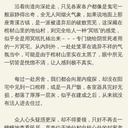
沿着街道向深处走，只见各家各户都像是鬼宅一
般寂静得出奇，全无人间烟火气象，如果说地面上那
座青溪古镇，是一派被遗弃后的破败荒芜，这深藏在
棺材山里的地仙村，则完全给人一种“冥纸”的感觉，
似乎全是用冥纸扎裱出来－－－专门烧给阴世死者用
的一片冥宅。从内到外，一处处笼罩在诡异不祥的气
氛当中，可能是由于棺材山里实在太黑了，眼中所见
一切皆是恍惚不清，让人感到极不真实。
每过一处房舍，我们都会向屋内窥探，却没在阳
宅中见到一口棺椁，或是一具尸骸，各室器具完好无
损，都落了厚厚一层灰，似乎在建成之后，从来就没
有活人进去住过。
众人心头疑惑更深，却不得要领，只好不再去一
幢幢地查看民居，直奔位于地仙村中核心处的封家老