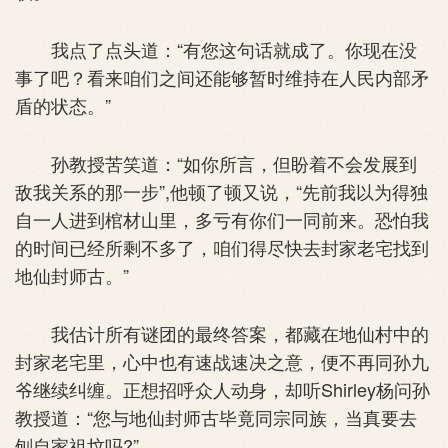
我点了点头道：“有您这句话就成了。你现在没
事了吧？看来咱们之间还能够暂时维持在人民内部矛
盾的状态。”
孙教授苦笑道：“如你所言，但盼着不会发展到
敌我关系的那一步”,他顿了顿又说，“先前我以为得独
自一人进到棺材山里，多亏有你们一同前来。恐怕我
的时间已经所剩不多了，咱们得尽快去封家老宅找到
地仙封师古。”
我估计所有谜团的最终答案，都藏在地仙村中的
封家老宅里，心中也有速战速决之意，便不再同孙九
爷继续纠缠。正想招呼众人动身，却听Shirley杨问孙
教授道：“您与地仙封师古毕竟同宗同族，当真要去
刨自家祖坟吗?”