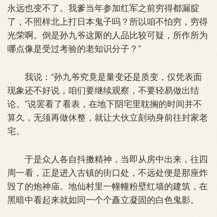
永远也变不了。我爹当年参加红军之前穷得都漏腚
了，不照样北上打日本鬼子吗？所以咱不怕穷，穷得
光荣啊。倒是孙九爷这厮的人品比较可疑，所作所为
哪点像是受过考验的老知识分子？”
我说：“孙九爷究竟是量变还是质变，仅凭表面
现象还不好说，咱们要继续观察，不要轻易做出结
论。”说罢看了看表，在地下阴宅里耽搁的时间并不
算久，无须再做休整，就让大伙立刻动身前往封家老
宅。
于是众人各自抖擞精神，当即从房中出来，往四
周一看，正是进入古镇的街口处，不远处便是那座炸
毁了的炮神庙。地仙村里一幢幢粉壁红墙的建筑，在
黑暗中看起来就如同一个个矗立凝固的白色鬼影。