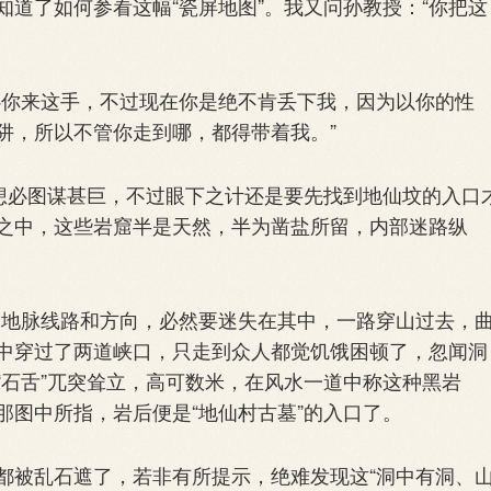
了如何参看这幅“瓷屏地图”。我又问孙教授：“你把这
你来这手，不过现在你是绝不肯丢下我，因为以你的性
阱，所以不管你走到哪，都得带着我。”
想必图谋甚巨，不过眼下之计还是要先找到地仙坟的入口
之中，这些岩窟半是天然，半为凿盐所留，内部迷路纵
出地脉线路和方向，必然要迷失在其中，一路穿山过去，
中穿过了两道峡口，只走到众人都觉饥饿困顿了，忽闻洞
“石舌”兀突耸立，高可数米，在风水一道中称这种黑岩
按那图中所指，岩后便是“地仙村古墓”的入口了。
被乱石遮了，若非有所提示，绝难发现这“洞中有洞、