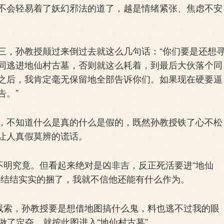
不会轻易着了妖幻邪法的道了，越是情绪紧张、焦虑不安
，孙教授颠过来倒过去就这么几句话：“你们要是还想
同逃进地仙村古墓，否则就这么耗着，到最后大伙落个同
之后，我肯定毫无保留地全部告诉你们。如果现在硬要逼
告。”
不知道什么是真的什么是假的，既然孙教授铁了心不松
让人真假莫辨的谎话。
明究竟。但看起来绝对是凶非吉，反正死活要进“地仙
绑结结实实的捆了，我就不信他还能有什么作为。
线索，孙教授要是想借地图搞什么鬼，料也逃不过我的眼
即做了定夺，就按此图进入“地仙村古墓”。