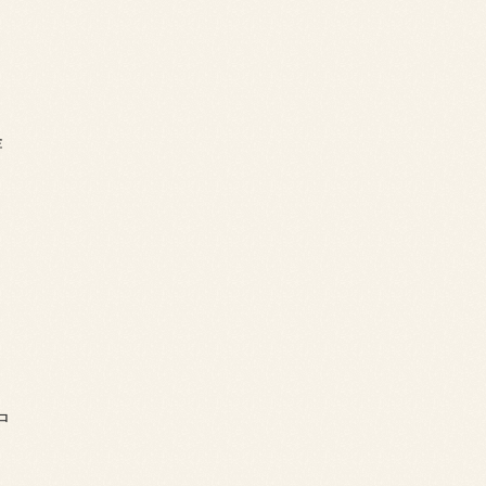
，
怪
，
中