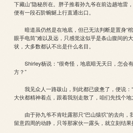
下藏山”隐秘所在。胖子推着孙九爷在前边趟地雷
便有一段石阶蜿蜒上行直通出口。
暗道虽仍然是在地底，但已无法判断是置身“棺材
眼手电筒”难以及远，只感觉这似乎是条山腹间的
状，大多数都认不出是什么名目。
Shirley杨说：“很奇怪，地底暗无天日，怎
方？”
我见众人一路跋山，到此都已疲惫了，便说：“
大伙都精神着点，跟着我别走散了，咱们先找个地
由于孙九爷不肯吐露那只“巴山猿狖”的去向，
留意四周的动静，只等那家伙一露头，就立刻结果