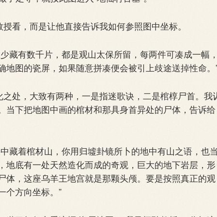
教授看，而是让他直接告诉我如何参照图中坐标。
少藏有数千片，都是观山太保所留，每两件可凑成一幅
确地图的瓷屏，如果随意拼凑便会被引上歧途送掉性命。
化之处，大致有两种，一是指迷歌诀，二是棺椁尸首。我
。当下把地图中画的棺材和那具身首异处的尸体，告诉给
中藏着棺材山，你用归墟卦镜所卜的地中有山之语，也
，地底有一处天然造化而成的奇观，巨大的地下岩层，形
尸体，这座乌羊王地宫就是那颗头颅。要是按照真正的观
一个方向坐标。”