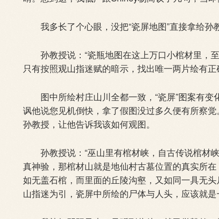
我多长了个心眼，没把“瓷屏地图”直接拿给孙
孙教授说：“瓷瓶地图在这上万口小棺材里，至
只有按照观山指迷赋的暗示，找出唯一两片绘有正
图中所绘村庄山川全都一致，“瓷屏”图案有变
讽他说您见机倒快，拿了假图没过多久便有所察觉
孙教授，让他告诉我该如何观图。
孙教授说：“巫山里有棺材峡，自古传说棺材峡
真神验，那棺材山就是地仙村古墓位置的真实所在
如无盖石棺，而里面的丘陵沟壑，又如同一具无头
山指迷为引，瓷屏中所绘的尸体与人头，应该就是