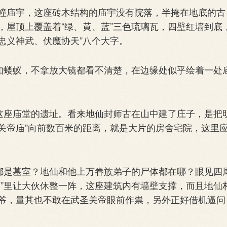
庙宇，这座砖木结构的庙宇没有院落，半掩在地底的古
，屋顶上覆盖着“绿、黄、蓝”三色琉璃瓦，四壁红墙到底
“忠义神武、伏魔协天”八个大字。
如蝼蚁，不拿放大镜都看不清楚，在边缘处似乎绘着一处
这座庙堂的遗址。看来地仙封师古在山中建了庄子，是把
“关帝庙”向前数百米的距离，就是大片的房舍宅院，这里
都是墓室？地仙和他上万眷族弟子的尸体都在哪？眼见四
庙”里让大伙休整一阵，这座建筑内有墙壁支撑，而且地仙
爷，量其也不敢在武圣关帝眼前作祟，另外正好借机逼问