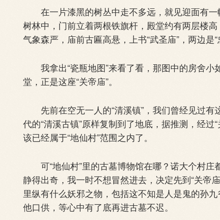
在一片漆黑的树丛中走不多远，就见迎面有一幢
树林中，门前立着两根铁旗杆，殿堂约有两层楼高
气象森严，庙前古匾高悬，上书“武圣庙”，两边是
我拿出“瓷瓶地图”来看了看，那图中的房舍小
堂，正是这座“关帝庙”。
先前在空无一人的“清溪镇”，我们曾经见过有
代的“清溪古镇”原样复制到了地底，据推测，经过
该已经属于“地仙村”范围之内了。
可“地仙村”里的古墓博物馆在哪？诺大个村庄
静得出奇，我一时不想冒然进去，决定先到“关帝
里纵有什么妖邪之物，包括这不知是人是鬼的孙九
他口供，等心中有了底再进古墓不迟。