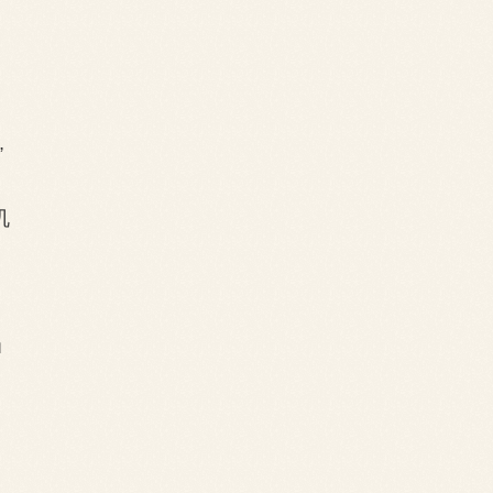
，
”
讥
当