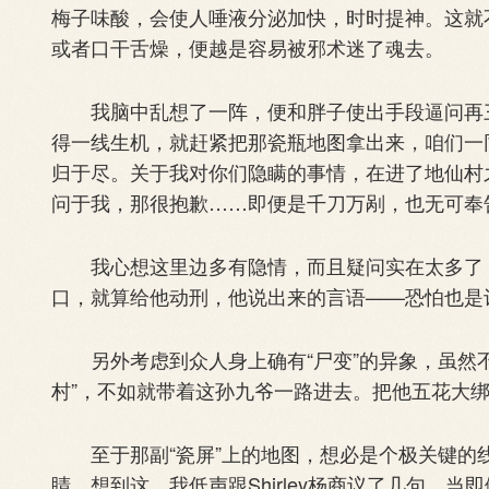
梅子味酸，会使人唾液分泌加快，时时提神。这就
或者口干舌燥，便越是容易被邪术迷了魂去。
我脑中乱想了一阵，便和胖子使出手段逼问再三
得一线生机，就赶紧把那瓷瓶地图拿出来，咱们一
归于尽。关于我对你们隐瞒的事情，在进了地仙村
问于我，那很抱歉……即便是千刀万剐，也无可奉
我心想这里边多有隐情，而且疑问实在太多了，
口，就算给他动刑，他说出来的言语——恐怕也是
另外考虑到众人身上确有“尸变”的异象，虽然不
村”，不如就带着这孙九爷一路进去。把他五花大
至于那副“瓷屏”上的地图，想必是个极关键的
睛。想到这，我低声跟Shirley杨商议了几句，当