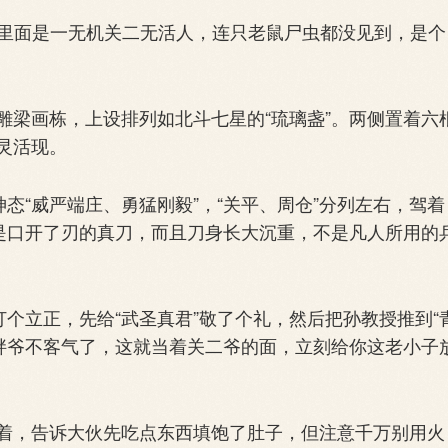
，里面是一无机关二无活人，连只老鼠尸虫都没见到，是个
梁画栋，上设排列如北斗七星的“琉璃盏”。两侧置着六
灵活现。
“威严端庄、勇猛刚毅”，“关平、周仓”分列左右，驾着
竟是口开了刃的真刀，而且刀身长大沉重，不是凡人所用的
个立正，先给“武圣真君”敬了个礼，然后把孙教授推到“
怪胖爷不客气了，这就当着关二爷的面，立刻给你这老小子
，告诉大伙先吃点东西填饱了肚子，但注意千万别用火