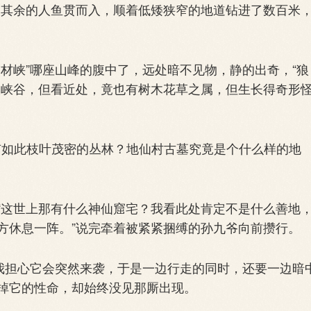
，其余的人鱼贯而入，顺着低矮狭窄的地道钻进了数百米
峡”哪座山峰的腹中了，远处暗不见物，静的出奇，“狼
大峡谷，但看近处，竟也有树木花草之属，但生长得奇形
会有如此枝叶茂密的丛林？地仙村古墓究竟是个什么样的地
这世上那有什么神仙窟宅？我看此处肯定不是什么善地
方休息一阵。”说完牵着被紧紧捆缚的孙九爷向前攒行。
我担心它会突然来袭，于是一边行走的同时，还要一边暗
掉它的性命，却始终没见那厮出现。