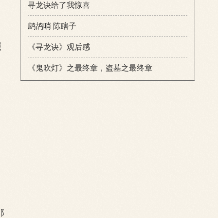
寻龙诀给了我惊喜
鹧鸪哨 陈瞎子
照
《寻龙诀》观后感
《鬼吹灯》之最终章，盗墓之最终章
，
，
那