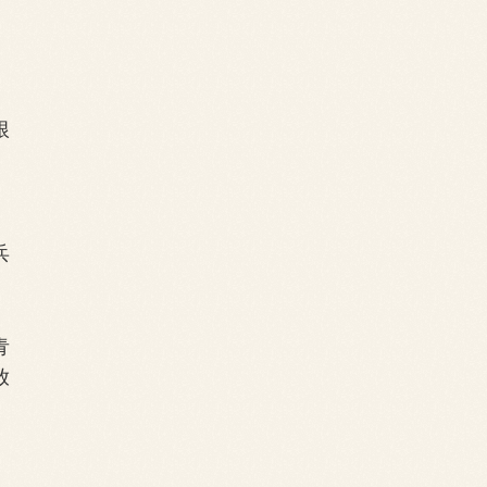
根
兵
青
放