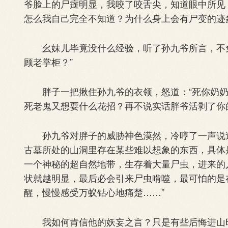
爷脸上的尸癍明显，我咬了咬舌尖，知道眼中所见，
怎么我自己完全不知道？为什么身上会有尸变的迹
幺妹儿毕竟没什么经验，听了孙九爷所言，不免
顾老掌柜？”
胖子一把揪住孙九爷的衣领，怒道：“死你奶奶
死老鬼又想耍什么花招？再不说实话胖爷活剥了你
孙九爷对胖子的威胁神色漠然，冷哼了一声说道
古墓所处的山洞里存在某些难以想象的东西，具体
一个神秘的超自然地带，生存着大量尸虫，进来的
状就越明显，最后必会引来尸虫啃噬，最可怕的是
醒，慢慢感受万蚁钻心地痛楚……”
我如何肯信他的妖妄之言？只是有些后悔进山时