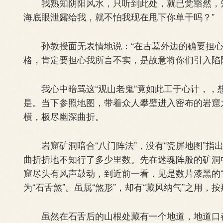
我熟知阴阳风水，只听到此处，就已觉豁然，知道
海底眼泄露给我，就不怕我现在甩下你单干吗？”
孙教授面无表情地说：“在古墓外边的确要担心
格，肯定要担心我所言不实，是故意将你们引入陷
我心中暗骂这“观山老鬼”竟如此工于心计，，
是。当下参照地图，带着众人攀壁进入密布的岩窟
横，极尽幽深曲折。
岩窟矿洞暗合“八门阵法”，没有“瓷屏地图”指
曲折折地不知行了多少里数。先在迷魂阵般的矿洞
窟尽头有风声鼓动，到近前一看，见是数片漆黑的
为“石舌煞”。虽属“煞形”，却有“藏风纳气”之用，
虽然在石舌后的山根处藏有一个地道，地道口都