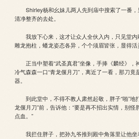
Shirley杨和幺妹儿两人先到庙中搜索了一番
清净整齐的去处。
我放下心来，这才让众人全伙入内，只见堂内雕
雕龙抱柱，蟠龙姿态各异，个个须眉皆张，显得活
正当中塑着“武圣真君”坐像，手捧《麟经》，神态
冷气森森一口“青龙偃月刀”，离近了一看，那刀
器。
到此堂中，不得不教人肃然起敬，胖子“啪”地打
龙偃月刀”前，告诉他：“要是再不招出实情，别
点血。”
我拦住胖子，把孙九爷推到殿中角落里让他坐着