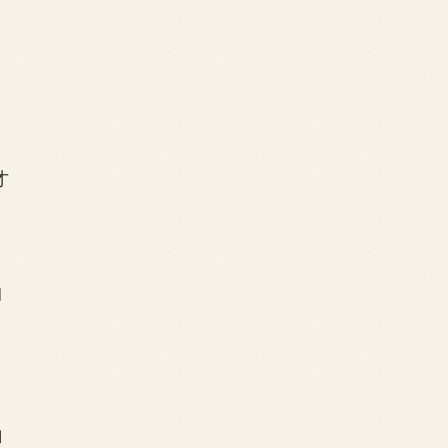
才
曲
山