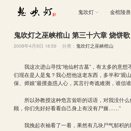
鬼吹灯
金棺陵兽
鬼吹灯之巫峡棺山 第三十六章 烧饼歌
2008年4月9日 18:59
分类：
鬼吹灯之巫峡棺山
我这次进山寻找“地仙村古墓”，有太多的意想
们现在是人是鬼？我心想他这老东西，多半和“观山
保、师娘”最擅蛊惑人心，其言行奇诡难测，谁信
所以孙教授这种危言耸听的话语，对我没什么作
顾，你们先好好看看自己身上有没有尸癍……”
我挽起衣袖看了一看，果然有几块尸气郁积的斑