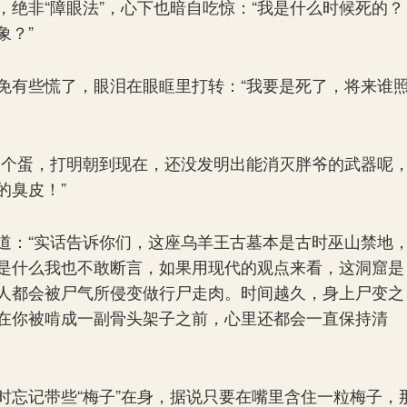
绝非“障眼法”，心下也暗自吃惊：“我是什么时候死的？
象？”
有些慌了，眼泪在眼眶里打转：“我要是死了，将来谁
个蛋，打明朝到现在，还没发明出能消灭胖爷的武器呢
的臭皮！”
：“实话告诉你们，这座乌羊王古墓本是古时巫山禁地
是什么我也不敢断言，如果用现代的观点来看，这洞窟是
人都会被尸气所侵变做行尸走肉。时间越久，身上尸变之
在你被啃成一副骨头架子之前，心里还都会一直保持清
忘记带些“梅子”在身，据说只要在嘴里含住一粒梅子，