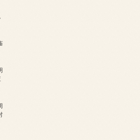
，
庙
明
应
周
村