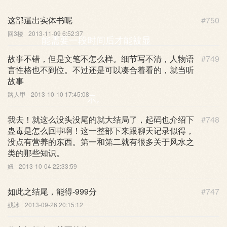
这部還出实体书呢
#750
回3楼
2013-11-09 6:52:37
能需要一段时间后才能被显
故事不错，但是文笔不怎么样。细节写不清，人物语
#749
言性格也不到位。不过还是可以凑合着看的，就当听
故事
路人甲
2013-10-10 17:45:08
示。
我去！就这么没头没尾的就大结局了，起码也介绍下
#748
蛊毒是怎么回事啊！这一整部下来跟聊天记录似得，
没点有营养的东西。第一和第二就有很多关于风水之
类的那些知识。
妞
2013-10-04 22:33:59
如此之结尾，能得-999分
#747
残冰
2013-09-26 20:15:12