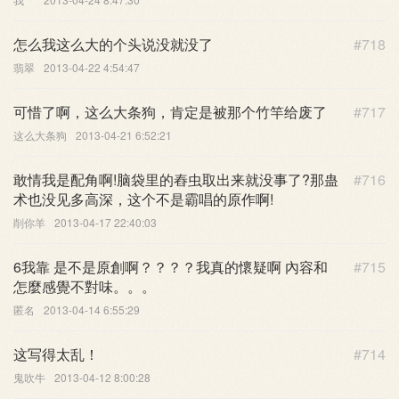
怎么我这么大的个头说没就没了
#718
翡翠
2013-04-22 4:54:47
可惜了啊，这么大条狗，肯定是被那个竹竿给废了
#717
这么大条狗
2013-04-21 6:52:21
敢情我是配角啊!脑袋里的舂虫取出来就没事了?那蛊
#716
术也没见多高深，这个不是霸唱的原作啊!
削你羊
2013-04-17 22:40:03
6我靠 是不是原創啊？？？？我真的懷疑啊 內容和
#715
怎麼感覺不對味。。。
匿名
2013-04-14 6:55:29
这写得太乱！
#714
鬼吹牛
2013-04-12 8:00:28