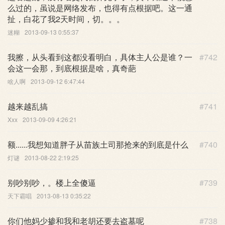
么过的，虽说是网络发布，也得有点根据吧。这一通
扯，白花了我2天时间，切。。。
迷糊
2013-09-13 0:55:37
我擦，从头看到这都没看明白，具体主人公是谁？一
#742
会这一会那，到底根据是啥，真奇葩
啥人啊
2013-09-12 6:47:44
越来越乱搞
#741
Xxx
2013-09-09 4:26:21
额......我想知道胖子从苗族土司那抢来的到底是什么
#740
灯谜
2013-08-22 2:19:25
别吵别吵，。楼上全傻逼
#739
天下霸唱
2013-08-13 0:35:22
你们他妈少掺和我和老胡还要去盗墓呢
#738