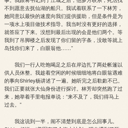
不到愿意去抚仙湖的船只。我试着联系了一下林芳，
她同意以最快的速度向我们提供援助，但是条件是为
一项水上项目做技术指导。我当时没有更好的选择，
就答应了下来。没想到最后出现的会是他们两个。等
我到了吊脚楼之后发现了你们留的字条，没敢等就上
岛找你们来了，白眼翁他……”
我们一行人吃饱喝足之后在岸边扎了两处帐篷以
供人员休整。我趁着空闲的时候细细地将白眼翁遇难
的事向Shirley杨讲述了一遍。她听完之后欷歔不已。
我们正要就张大仙身份进行探讨。林芳却突然跑了过
来，她举着手里电报单说：“来不及了，我们得马上
过去。”
我这说到一半，闹不清楚到底是怎么回事儿。