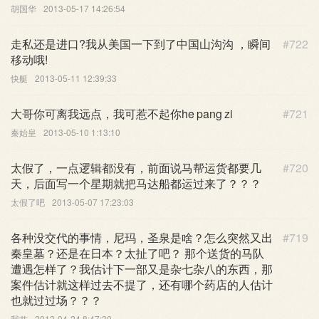
胡国华
2013-05-17 14:26:54
走私还是进口?我从美国一下到了中国山沟沟 ，瞬间
#722
移动哦!
快艇
2013-05-11 12:39:33
大哥你可离我远点，我可惹不起你he pang zi
#721
秦始皇
2013-05-10 1:13:10
太假了，一点逻辑都没有，前面说马帮运货都要几
#720
天，后面写一个星期就把马达船都运过来了？？？
太假了吧
2013-05-07 17:23:03
各种没交代的事情，尼玛，圣泉是啥？怎么突然又出
#719
秦皇墓？还是在日本？太扯了吧？ 那个送货的马队
遭遇怎样了？我估计下一部又是杂七杂八的东西，那
案件估计就这样过去不提了，还有哪个药店的人估计
也就过过场？？？
我艹
2013-04-24 8:47:30