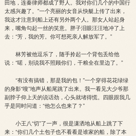
田地，连秦律师都成了野人。我对你们几个的中国行
太感兴趣了。”一个亮丽的女音从快艇上传了出来，
我这才注意到船上还有另外两个人。那女人站起身
来，嘴角勾起一丝的笑意。胖子泪眼汪汪地冲了上
去：“芳，我的芳。你可想死亲人解放军了。”
林芳被他逗乐了，随手拎起一个背包丢给他
说：“喏，别说我不照顾你们，干粮全在里边了。”
“有没有搞错，那是我的包！”一个穿得花花绿绿
的身影“嗖”地声从船尾跳了出来。我一看见大少爷那
副脖子仰上天的说话劲，心头就堵得慌。四眼跟我几
乎是同时问道：“他怎么也来了？”
小王八“切”了一声，很是潇洒地从船上跳了下
来：“你们几个土包子也不看看是谁家的船，除了本