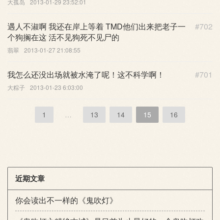
大孤岛
2013-01-29 23:52:01
遇人不淑啊 我还在岸上等着 TMD他们出来把老子一
#702
个狗搁在这 活不见狗死不见尸的
翡翠
2013-01-27 21:08:55
我怎么还没出场就被水淹了呢！这不科学啊！
#701
大粽子
2013-01-23 6:03:00
1
…
13
14
15
16
近期文章
你会读出不一样的《鬼吹灯》