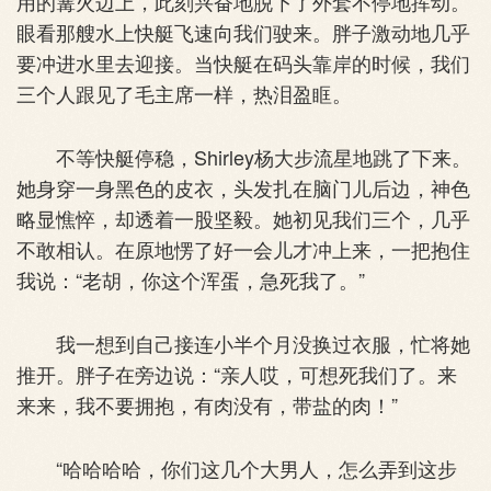
用的篝火边上，此刻兴奋地脱下了外套不停地挥动。
眼看那艘水上快艇飞速向我们驶来。胖子激动地几乎
要冲进水里去迎接。当快艇在码头靠岸的时候，我们
三个人跟见了毛主席一样，热泪盈眶。
不等快艇停稳，Shirley杨大步流星地跳了下来。
她身穿一身黑色的皮衣，头发扎在脑门儿后边，神色
略显憔悴，却透着一股坚毅。她初见我们三个，几乎
不敢相认。在原地愣了好一会儿才冲上来，一把抱住
我说：“老胡，你这个浑蛋，急死我了。”
我一想到自己接连小半个月没换过衣服，忙将她
推开。胖子在旁边说：“亲人哎，可想死我们了。来
来来，我不要拥抱，有肉没有，带盐的肉！”
“哈哈哈哈，你们这几个大男人，怎么弄到这步