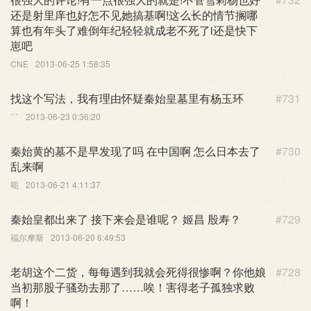
还是射里庠也好怎不见她搞基啊!这么长的情节搁哪
算也有年头了难倒年纪轻轻就成老不死了i还是快下
崽吧
CNE
2013-06-25 1:58:35
找这个写法，我有理由怀疑秦始皇墓里有杨玉环
#731
```
2013-06-23 0:36:20
秦始黄的墓不是早发现了吗 在中国啊 怎么日本去了
#730
乱来啊
呃
2013-06-21 4:11:37
秦始皇都出来了 接下来会是谁呢？ 姬昌 殷寿？
#729
福尔摩斯
2013-06-20 6:49:53
老胡这个二货，每每遇到我就会死得很惨啊？你他娘
#728
当初那股子骚劲去那了……唉！害得老子孤独求败
啊！