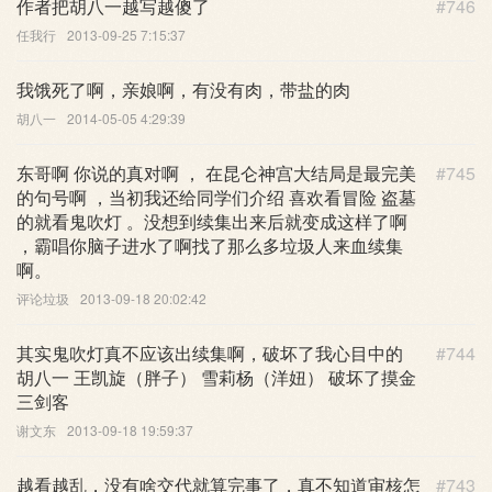
作者把胡八一越写越傻了
#746
任我行
2013-09-25 7:15:37
我饿死了啊，亲娘啊，有没有肉，带盐的肉
胡八一
2014-05-05 4:29:39
东哥啊 你说的真对啊 ， 在昆仑神宫大结局是最完美
#745
的句号啊 ，当初我还给同学们介绍 喜欢看冒险 盗墓
的就看鬼吹灯 。没想到续集出来后就变成这样了啊
，霸唱你脑子进水了啊找了那么多垃圾人来血续集
啊。
评论垃圾
2013-09-18 20:02:42
其实鬼吹灯真不应该出续集啊，破坏了我心目中的
#744
胡八一 王凯旋（胖子） 雪莉杨（洋妞） 破坏了摸金
三剑客
谢文东
2013-09-18 19:59:37
越看越乱，没有啥交代就算完事了，真不知道审核怎
#743