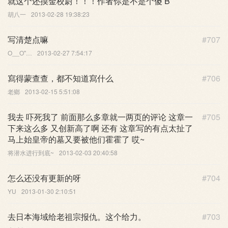
就这个还摸金校尉！！！作者你是不是个傻 B
胡八一
2013-02-28 19:38:23
写清楚点嘛
#707
O__O"…
2013-02-27 7:54:17
寫得蒙查查，都不知道寫什么
#706
老鄉
2013-02-15 5:51:08
我去 吓死我了 前面那么多章就一两页的评论 这章一
#705
下来这么多 又创新高了啊 还有 这章写的有点太扯了
马上始皇帝的墓又要被他们霍霍了 哎~
将潜水进行到底~
2013-02-03 20:40:58
怎么还没有更新的呀
#704
YU
2013-01-30 2:10:51
去日本海域给老祖宗报仇。这个给力。
#703