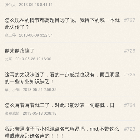
张仙人
2013-06-18 8:41:11
怎么现在的情节都离题目远了呢。我留下的残一本就
#727
此失传了？
张三爷
2013-06-09 3:22:34
越来越瞎搞了
#726
龙哥
2013-05-26 12:16:30
这写的太没味道了，看的一点感觉也没有，而且明显
#725
的一些专业知识缺乏！
草、小编
2013-05-21 2:56:32
怎么写着写着就二了，对此只能发表一句感慨，日
#724
浪费感情
2013-05-18 0:38:18
我那苦逼孩子写小说混点名气容易吗，nnd,不带这么
#723
糟贱俺家那娃名声的！！！