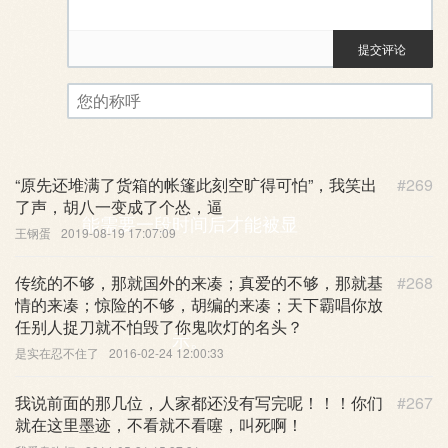
提交评论
评论审核已启用。您的评论可
您的称呼
“原先还堆满了货箱的帐篷此刻空旷得可怕”，我笑出
#269
了声，胡八一变成了个怂，逼
能需要一段时间后才能被显
王钢蛋
2019-08-19 17:07:09
传统的不够，那就国外的来凑；真爱的不够，那就基
#268
情的来凑；惊险的不够，胡编的来凑；天下霸唱你放
任别人捉刀就不怕毁了你鬼吹灯的名头？
示。
是实在忍不住了
2016-02-24 12:00:33
我说前面的那几位，人家都还没有写完呢！！！你们
#267
就在这里墨迹，不看就不看噻，叫死啊！