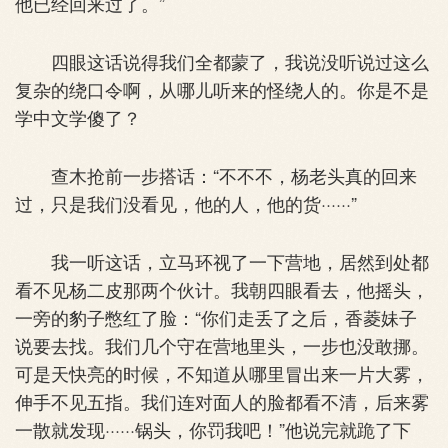
他已经回来过了。”
四眼这话说得我们全都蒙了，我说没听说过这么
复杂的绕口令啊，从哪儿听来的怪绕人的。你是不是
学中文学傻了？
查木抢前一步搭话：“不不不，杨老头真的回来
过，只是我们没看见，他的人，他的货······”
我一听这话，立马环视了一下营地，居然到处都
看不见杨二皮那两个伙计。我朝四眼看去，他摇头，
一旁的豹子憋红了脸：“你们走丢了之后，香菱妹子
说要去找。我们几个守在营地里头，一步也没敢挪。
可是天快亮的时候，不知道从哪里冒出来一片大雾，
伸手不见五指。我们连对面人的脸都看不清，后来雾
一散就发现······锅头，你罚我吧！”他说完就跪了下