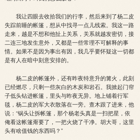
我让四眼去收拾我们的行李，然后来到了杨二皮
失踪前睡的帐篷，想从中找寻一点儿线索。我这一路
走来，越是不想和他扯上关系，关系就越发密切，接
二连三地发生意外，又都是一些常理不可解释的事
情。如果不是因为事出有因，我几乎要怀疑这一切都
是有人在暗中刻意安排的。
杨二皮的帐篷外，还有昨夜特意升的篝火，此刻
已经燃尽，只剩一些灰白的木炭和岩石。我掀起门帘
子低头钻进帐篷，里头与昨夜无异。地上铺着行军
毯，杨二皮的军大衣散落在一旁。查木跟了进来，他
说：“锅头让拆帐篷，那个杨老头真是一扫把星，依
俺看这帐篷甭要了，一把火烧了干净。胡大哥，这里
头有啥值钱的东西吗？”