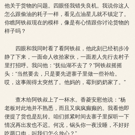
他关于货物的问题。四眼怪我错失良机。我说你这人
怎么跟偷油的耗子一样，看见点油星儿就不镇定了。
你瞧阿铁叔现在的模样，像是有心情跟你讨论货物的
样子吗？
四眼和我同时看了看阿铁叔，他此刻已经初步冷
静了下来，一面命人收拾家伙，一面差人先行去村子
里打招呼。我问他：“抚仙湖不去了？”阿铁叔摇摇
头：“当然要去，只是要先进寨子里做一些补给。
哎，这事闹得太突然了。他妈的，霉到奶奶家了。”
查木给阿铁叔上了一杯水。香菱安慰他说：“杨
老板对此地并不熟悉，而且又疯疯癫癫的。我看他即
便提了货也是乱转。咱们抓紧时间去寨子里探听一下
情况再出发也不迟。何况，锅头你一夜没睡，不好好
吃两口肉，叫我们怎么放心？”