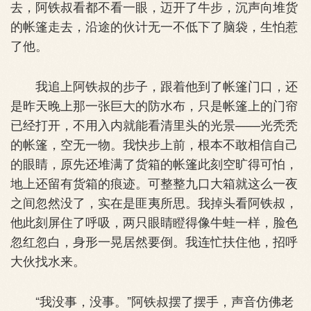
去，阿铁叔看都不看一眼，迈开了牛步，沉声向堆货
的帐篷走去，沿途的伙计无一不低下了脑袋，生怕惹
了他。
我追上阿铁叔的步子，跟着他到了帐篷门口，还
是昨天晚上那一张巨大的防水布，只是帐篷上的门帘
已经打开，不用入内就能看清里头的光景——光秃秃
的帐篷，空无一物。我快步上前，根本不敢相信自己
的眼睛，原先还堆满了货箱的帐篷此刻空旷得可怕，
地上还留有货箱的痕迹。可整整九口大箱就这么一夜
之间忽然没了，实在是匪夷所思。我掉头看阿铁叔，
他此刻屏住了呼吸，两只眼睛瞪得像牛蛙一样，脸色
忽红忽白，身形一晃居然要倒。我连忙扶住他，招呼
大伙找水来。
“我没事，没事。”阿铁叔摆了摆手，声音仿佛老