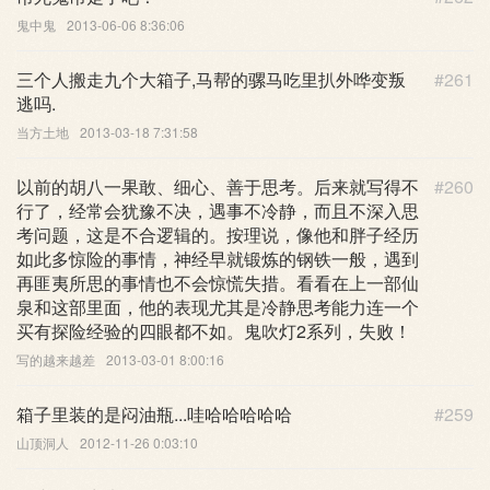
鬼中鬼
2013-06-06 8:36:06
三个人搬走九个大箱子,马帮的骡马吃里扒外哗变叛
#261
逃吗.
当方土地
2013-03-18 7:31:58
以前的胡八一果敢、细心、善于思考。后来就写得不
#260
行了，经常会犹豫不决，遇事不冷静，而且不深入思
考问题，这是不合逻辑的。按理说，像他和胖子经历
如此多惊险的事情，神经早就锻炼的钢铁一般，遇到
再匪夷所思的事情也不会惊慌失措。看看在上一部仙
泉和这部里面，他的表现尤其是冷静思考能力连一个
买有探险经验的四眼都不如。鬼吹灯2系列，失败！
写的越来越差
2013-03-01 8:00:16
箱子里装的是闷油瓶...哇哈哈哈哈哈
#259
山顶洞人
2012-11-26 0:03:10