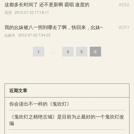
这都多长时间了 还不更新啊 霸唱 速度的
#252
流浪
2012-07-22 17:18:11
我的幺妹被八一拐到哪去了啊，快回来，幺妹~
#251
幺妹夫
2012-07-22 7:34:25
1
…
4
5
6
近期文章
你会读出不一样的《鬼吹灯》
《鬼吹灯之精绝古城》是目前为止最好的一个鬼吹灯改
编