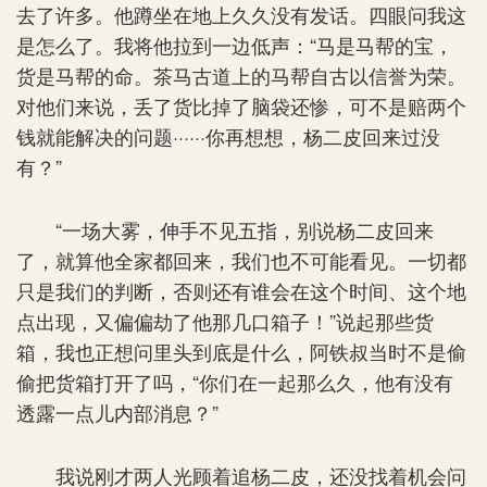
去了许多。他蹲坐在地上久久没有发话。四眼问我这
是怎么了。我将他拉到一边低声：“马是马帮的宝，
货是马帮的命。茶马古道上的马帮自古以信誉为荣。
对他们来说，丢了货比掉了脑袋还惨，可不是赔两个
钱就能解决的问题······你再想想，杨二皮回来过没
有？”
“一场大雾，伸手不见五指，别说杨二皮回来
了，就算他全家都回来，我们也不可能看见。一切都
只是我们的判断，否则还有谁会在这个时间、这个地
点出现，又偏偏劫了他那几口箱子！”说起那些货
箱，我也正想问里头到底是什么，阿铁叔当时不是偷
偷把货箱打开了吗，“你们在一起那么久，他有没有
透露一点儿内部消息？”
我说刚才两人光顾着追杨二皮，还没找着机会问