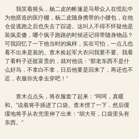
我笑着摇头，杨二皮的帐篷是马帮众人在慌乱中
为他搭造的医疗棚，杨二皮随身携带的小腰包，在他
仓促逃跑之后也失去了踪迹。这叫人不得不怀疑他是
装疯卖傻，哪个疯子跑路的时候还记得带随身物品？
可我回忆了一下他当时的疯样，实在可怕，一点儿也
看不出来是装的。查木捡起军大衣问我要不要。我看
了看料子还挺富贵的，就对他说：“那老东西不是什
么好鸟，不拿白不拿，日后他要是回来了，再还也不
迟，衣服你先拿去穿吧！”
查木点点头，将衣服套了起来：“呵呵，真暖
和。”说着将手插进了口袋。查木愣了一下，然后缓
缓地将手从衣兜里伸了出来：“胡大哥，口袋里头有
东西。”