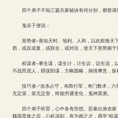
四个弟子不知三篇兵家秘诀有何分别，都曾请
鬼谷子便说：
形势者–善知天时、地利、人和，以此权衡天下
西，或反或复，或联合，或对抗，使天下形势握于
权谋者–事生谋，谋生计，计生议，议生说，以
不战而屈人，阴谋阳谋，方略圆略，揣情摩意，纵
技巧者–“攻杀占守，布阵行军，奇门数术，六韬
无定策，策无定形，终能穷通变化，鬼神莫测。
四个弟子听罢，心中各有所想。苏秦出身农家，
魏国贵族之后，心机深刻，有为相之才，愿学”权