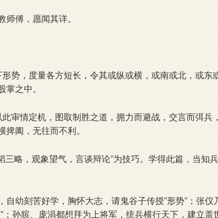
教师傅，愿闻其详。
形势，度量各方短长，令其或纵或横，或南或北，或东
股掌之中。
此审情定机，图取制胜之道，拥力而避战，交言而弭兵
横捭阖，无往而不利。
三略，观象望气，言谈辩论”为技巧。学得此篇，当知
自幼刻苦好学，胸怀大志，请鬼谷子传授”形势”；张仪
谋”；孙膑、庞涓都想拜为上将军，统兵横行天下，建立盖