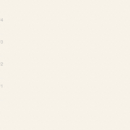
#4
#3
#2
#1