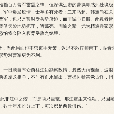
挡百万曹军雷霆之锋。但深谋远虑的曹操却感到处境极
，军中爆发疫情，士卒多有死者；二来马超、韩遂尚在关
曹军，也只是暂时受兵势所迫，而非诚心归服。此数者皆
凭借天险地势扼守，诸葛亮、周瑜之辈，尤为精通兵家形
恐怕将会陷入腹背受敌之绝境。
断，当此局面也不禁束手无策，迟迟不敢挥师南下，眼看
形势对曹军更为不利。
一日亲自率众前往江边勘察敌情，忽然大雨骤至，波浪
两条蛟龙相争，不时有血水涌出，曹操见状甚觉古怪，指
此非江中之蛟，而是两只巨鼋。那江鼋生来性独，只因
，数十年来难分上下，每次都是两败俱伤。”