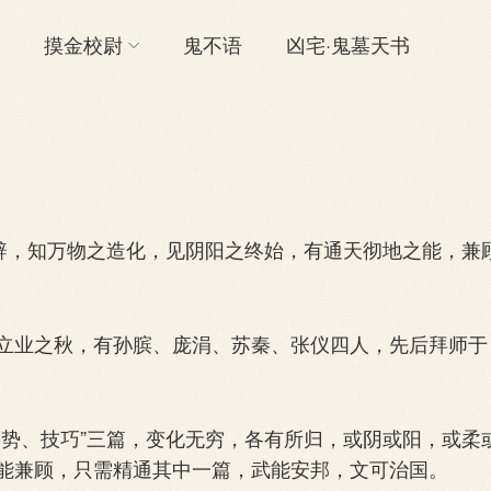
摸金校尉
鬼不语
凶宅·鬼墓天书
辟，知万物之造化，见阴阳之终始，有通天彻地之能，兼
业之秋，有孙膑、庞涓、苏秦、张仪四人，先后拜师于
势、技巧”三篇，变化无穷，各有所归，或阴或阳，或柔
能兼顾，只需精通其中一篇，武能安邦，文可治国。