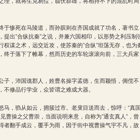
之理，就将生克易位，翦伏群雄，将相持不下的混乱时局
于惨死在马陵道，而孙膑则在齐国成就了功名，著书立
，提出”合纵抗秦”之说，并兼六国相印，以形势之利压制
行权谋之术，远交近攻，使苏秦的”合纵”坦荡无存，也为
，终于落下了帷幕，然而历史的车轮滚滚向前，三大兵家
子，沛国谯郡人，姓曹名操字孟德，生而颖悟，倜傥不
，不修品行学业，众皆谓之难成大器。
马，驺从如云，拥簇过市。老叟目送而去，惊呼：“真
见曹操之父曹崇，当面说明来意，自称为”通玄真人”，曾
得者翻手成云，覆手为雨，因于街中视曹操气宇不凡，故