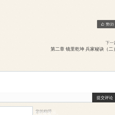
赞(
2
)

下一
第二章 镜里乾坤 兵家秘诀（二
提交评论
您的称呼
能需要一段时间后才能被显示。