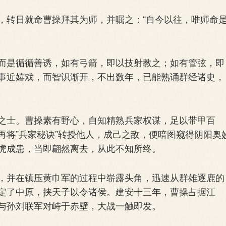
转日就命曹操拜其为师，并嘱之：“自今以往，唯师命
是循循善诱，如有弓箭，即以技射教之；如有管弦，即
事近嬉戏，而智识渐开，不出数年，已能熟诵群经诸史，
士。曹操素有野心，自知精熟兵家权谋，足以带甲百
再将”兵家秘诀”转授他人，成己之敌，便暗图窥得阴阳奥
虎成患，当即翩然离去，从此不知所终。
并在镇压黄巾军的过程中崭露头角，迅速从群雄逐鹿的
定了中原，挟天子以令诸侯。建安十三年，曹操占据江
与孙刘联军对峙于赤壁，大战一触即发。