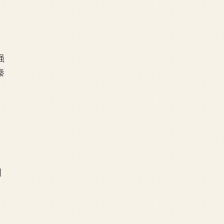
强
秦
国