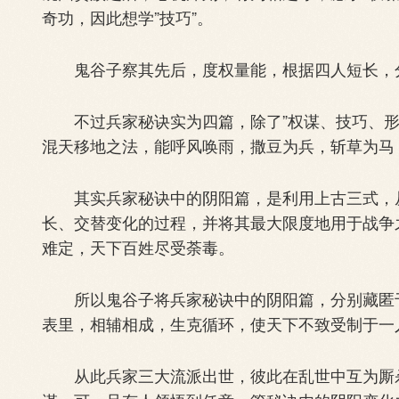
奇功，因此想学”技巧”。
鬼谷子察其先后，度权量能，根据四人短长，
不过兵家秘诀实为四篇，除了”权谋、技巧、形势
混天移地之法，能呼风唤雨，撒豆为兵，斩草为马
其实兵家秘诀中的阴阳篇，是利用上古三式，从
长、交替变化的过程，并将其最大限度地用于战争
难定，天下百姓尽受荼毒。
所以鬼谷子将兵家秘诀中的阴阳篇，分别藏匿于
表里，相辅相成，生克循环，使天下不致受制于一
从此兵家三大流派出世，彼此在乱世中互为厮杀