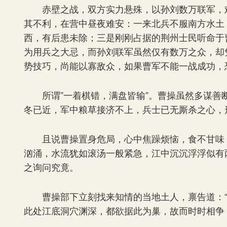
赤壁之战，双方实力悬殊，以孙刘数万联军，难
其不利，在营中昼夜难安：一来北兵不服南方水土
西，有后患未除；三是刚刚占据的荆州士民听命于
为用兵之大忌，而孙刘联军虽然仅有数万之众，却
势技巧，尚能以寡敌众，如果曹军不能一战成功，
所谓”一着棋错，满盘皆输”。曹操虽然多谋善
冬已近，军中粮草接济不上，兵士已无厮杀之心，
且说曹操置身危局，心中焦躁烦恼，食不甘味，
汹涌，水流犹如滚汤一般紧急，江中沉沉浮浮似有
之询问究竟。
曹操部下立刻找来知情的当地土人，禀告道：“
此处江底洞穴渊深，都欲据此为巢，故而时时相争