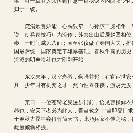
谋。可一旦有人领悟到任意一篇秘诀内的阴阳变化
归于一统。
庞涓嫉贤妒能、心胸狭窄，与孙膑二虎相争，终
说，使兵家技巧广为流传；苏秦出山后居赵国相位
秦，一时间威风八面；直至张仪做了秦国大夫，推
国最后统一国家奠定了雄厚基础。春秋争霸的历史
流派的明争暗斗也才刚刚开始。
东汉末年，汉室衰微，豪强并起，有官宦世家公
凡，少年时有机变之才，然而性喜任侠，游荡无度
某日，一位苍髯老叟漫步街前，恰见曹操鲜衣怒
器也，安天下者必为此人，吾当教之！”当即登门求
于春秋古冢中窥得竹简天书，此乃兵家不传之秘，
此愿倾囊相授。