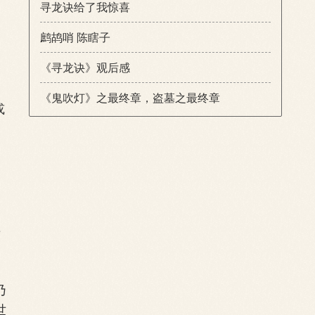
寻龙诀给了我惊喜
鹧鸪哨 陈瞎子
《寻龙诀》观后感
《鬼吹灯》之最终章，盗墓之最终章
或
，
兵
乃
世