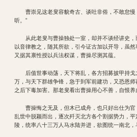
曹崇见这老叟容貌奇古、谈吐非俗，不敢怠慢，
听。”
从此老叟与曹操独处一室，却并不谈经讲史，而
以音律教之，随其所欲，引今证古加以开导，虽然
又据其禀性授以兵法权谋，曹操尽测其蕴。
后值世事动荡，天下将乱，各方招募披甲持戈之
万，与天下群雄争锋，急于到军前建功，又恐恩师
之后下毒加害。那老叟看出曹操用心不善，自恨养
曹操悔之无及，但木已成舟，也只好出仕为官，
乱世中脱颖而出，逐次歼灭北方各个割据势力，平
陵，统率八十三万人马水陆并进，欲图统一南北，