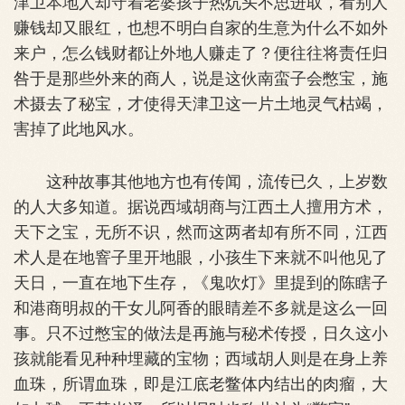
津卫本地人却守着老婆孩子热炕头不思进取，看别人
赚钱却又眼红，也想不明白自家的生意为什么不如外
来户，怎么钱财都让外地人赚走了？便往往将责任归
咎于是那些外来的商人，说是这伙南蛮子会憋宝，施
术摄去了秘宝，才使得天津卫这一片土地灵气枯竭，
害掉了此地风水。
这种故事其他地方也有传闻，流传已久，上岁数
的人大多知道。据说西域胡商与江西土人擅用方术，
天下之宝，无所不识，然而这两者却有所不同，江西
术人是在地窨子里开地眼，小孩生下来就不叫他见了
天日，一直在地下生存，《
鬼吹灯
》里提到的陈瞎子
和港商明叔的干女儿阿香的眼睛差不多就是这么一回
事。只不过憋宝的做法是再施与秘术传授，日久这小
孩就能看见种种埋藏的宝物；西域胡人则是在身上养
血珠，所谓血珠，即是江底老鳖体内结出的肉瘤，大