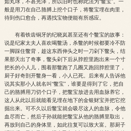
如丸球，不甚光泽，所以旧时也称此法为“鳖宝”。一
般是用刀在自己胳膊上挖个口子，将鳖宝埋在肉里，
待到伤口愈合，再遇找宝物便能有所感应。
有着铁齿铜牙的纪晓岚甚至还有个鳖宝的故事：
说是纪家太夫人喜欢喝鳖汤，杀鳖的时候都要冷不防
一脚踩住鳖背，趁这东西伸头之时一刀剁下鳖头，结
果那天出了奇事，鳖头剁下后从脖腔里跑出来一个寸
把长的小人儿，围着那鳖跑了几圈又跑回脖腔里了，
厨子好奇剖开鳖身一看，小人已死。后来有人告诉他
说其实那小人就名叫“鳖宝”，谁要是得到了它，把自
己的胳膊用刀切个口子，把鳖宝放进去用血脉养它，
这人从此以后就能看见埋在地下的金银财宝并把它挖
掘出来。可不久以后鳖宝就会吸尽这人的血脉，令他
血尽而亡，然后子孙就能把鳖宝从他的胳膊里取出，
再放到自己的身体里，如此往复可以致大富。那厨子