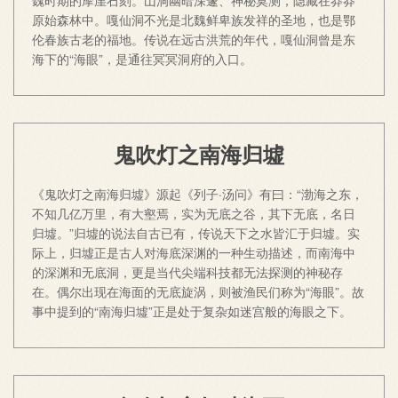
原始森林中。嘎仙洞不光是北魏鲜卑族发祥的圣地，也是鄂
伦春族古老的福地。传说在远古洪荒的年代，嘎仙洞曾是东
海下的“海眼”，是通往冥冥洞府的入口。
鬼吹灯之南海归墟
《鬼吹灯之南海归墟》源起《列子·汤问》有曰：“渤海之东，
不知几亿万里，有大壑焉，实为无底之谷，其下无底，名日
归墟。”归墟的说法自古已有，传说天下之水皆汇于归墟。实
际上，归墟正是古人对海底深渊的一种生动描述，而南海中
的深渊和无底洞，更是当代尖端科技都无法探测的神秘存
在。偶尔出现在海面的无底旋涡，则被渔民们称为“海眼”。故
事中提到的“南海归墟”正是处于复杂如迷宫般的海眼之下。