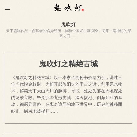

鬼吹灯
天下霸唱作品：盗墓者的诡异经历，体验中国式古墓探险，洞开一扇神秘的探
索之门……
鬼吹灯之精绝古城
《鬼吹灯之精绝古城》以一本家传的秘书残卷为引，讲述三
位当代摸金校尉，为解开部族消失的千古之谜，利用风水秘
术，解读天下大山大川的脉搏，寻找一处处失落在大地深处
的龙楼宝殿。毕竟那些龙形虎藏、揭天拔地、倒海翻江的举
动，都迵异庸俗，在离奇诡异的地下世界中，历史的神秘面
纱正一层层地被揭开……