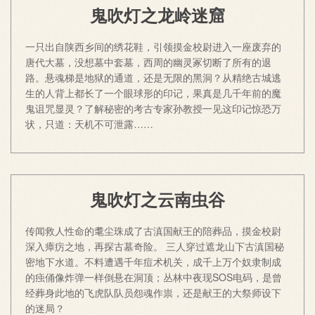
鬼吹灯之龙岭迷窟
一只出自陕西乡间的绣花鞋，引领摸金校尉进入一座废弃的
唐代大墓，没想墓中套墓，西周的幽灵冢切断了所有的退
路。悬魂梯是地狱的通道，还是无限的黑洞？从精绝古城逃
生的人背上都长了一个眼球形的印记，果真是几千年前的魔
鬼诅咒显灵？了解秘密的考古专家孙教授一见这印记惊恐万
状，只道：天机不可泄露……
鬼吹灯之云南虫谷
传闻救人性命的耄尘珠成了古滇国献王的陪葬品，摸金校尉
深入瘴疠之地，再探古墓奇险。 三人穿过遮龙山下古滇国秘
密地下水道。不料遭遇千年痘术机关，成千上万个奴隶制成
的痋俑像炸弹一样倒悬在洞顶；丛林中夜现SOS电码，是曾
经葬身此地的飞虎队队员怨魂作祟，还是献王的大祭师设下
的迷局？