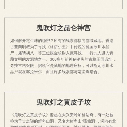
鬼吹灯之昆仑神宫
如何解开雮尘珠的秘密？所有的线索都指向雪域藏地。香港
古董商明叔为了寻找《格萨尔王》中传说的魔国冰川水晶
尸，雇请胡八一等三位摸金校尉入藏寻找。一行九人进入青
藏文明的发源地之一、300多年前神秘消失的古格王国遗址，
寻找古格银眼，据说它是藏地的地理座标，可以断定冰川水
晶尸就在喀拉米尔，而且许多线索都与雮尘珠暗合。
鬼吹灯之黄皮子坟
《鬼吹灯之黄皮子坟》源起在大兴安岭加格达奇，有一处被
称为千古之谜的鲜卑山洞，又名大鲜卑山“嘎仙洞”，洞内有北
魏时期的摩崖石刻。山洞幽暗深邃、神秘莫测，隐藏在莽莽