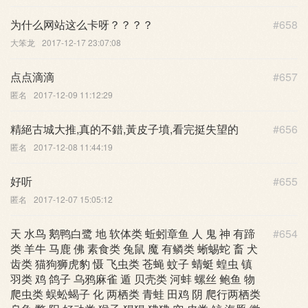
为什么网站这么卡呀？？？？
#658
大笨龙
2017-12-17 23:07:08
点点滴滴
#657
匿名
2017-12-09 11:12:29
精絕古城大推,真的不錯,黃皮子墳,看完挺失望的
#656
匿名
2017-12-08 11:44:19
好听
#655
匿名
2017-12-07 15:05:12
天 水鸟 鹅鸭白鹭 地 软体类 蚯蚓章鱼 人 鬼 神 有蹄
#654
类 羊牛 马鹿 佛 素食类 兔鼠 魔 有鳞类 蜥蜴蛇 畜 犬
齿类 猫狗狮虎豹 慑 飞虫类 苍蝇 蚊子 蜻蜓 蝗虫 镇
羽类 鸡 鸽子 乌鸦麻雀 遁 贝壳类 河蚌 螺丝 鲍鱼 物
爬虫类 蜈蚣蝎子 化 两栖类 青蛙 田鸡 阴 爬行两栖类