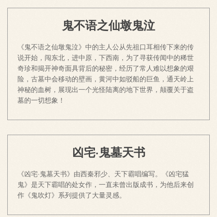
鬼不语之仙墩鬼泣
《鬼不语之仙墩鬼泣》中的主人公从先祖口耳相传下来的传
说开始，闯东北，进中原，下西南，为了寻获传闻中的稀世
奇珍和揭开神奇面具背后的秘密，经历了常人难以想象的艰
险，古墓中会移动的壁画，黄河中如驳船的巨鱼，通天岭上
神秘的血树，展现出一个光怪陆离的地下世界，颠覆关于盗
墓的一切想象！
凶宅·鬼墓天书
《凶宅·鬼墓天书》由西秦邪少、天下霸唱编写。《凶宅猛
鬼》是天下霸唱的处女作，一直未曾出版成书，为他后来创
作《鬼吹灯》系列提供了大量灵感。