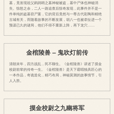
墓，竟发现祖父鹧鸪哨之墓神秘被盗，墓中尸体也神秘消
失。惊怒之余，二人一路追查后惊奇发现，此事件并不是一
件单纯的盗墓窃尸案，它的背后竟然与一尊古代彩陶和精绝
古城有关，而随着故事的不断发展，胡八一也被牵扯进一个
预谋已久的谜局，他们不得不重新上阵，再下龙穴……
金棺陵兽 – 鬼吹灯前传
清朝末年，四方战乱，民不聊生。《金棺陵兽》讲述了摸金
校尉前辈的传奇一生。《金棺陵兽》是天下霸唱独具匠心的
一本作品，奇诡造化，精巧布局，神秘莫测的故事情节，引
人入胜。
摸金校尉之九幽将军