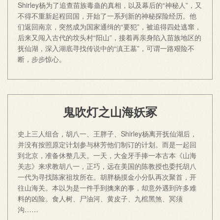
Shirley杨为了追查苗族毒蛊的真相，以及幕后的“神秘人”，又
不得不重新起程回国，开始了一系列新的神秘探险经历。他
们返回南京，突然成为国家通缉的“要犯”，被追得四处逃窜，
后来又闯入古代的坟头村“阳山”，接着再亲身陷入苗族地区的
抚仙湖，深入湖底寻找传说中的“滇王墓”，可谓一路艰险不
断，步步惊心。
鬼吹灯之山海妖冢
史上三人组合，胡八一、王胖子、Shirley杨离开抚仙湖后，
并没有按照原定计划参与林芳他们制订的计划。而是一起回
到北京，准备休整几天。一天，大金牙手捧一本古本《山海
关志》来求教胡八一，正巧，远在美国的陈教授也委托胡八
一代为寻找陈家祖坟所在。胡胖杨摸金小分队再次聚首，开
往山海关。本以为是一件手到擒来的事，却意外遇到许多难
料的凶险。食人树、尸油河、黄皮子、九棺黑煞、冥须
沟……