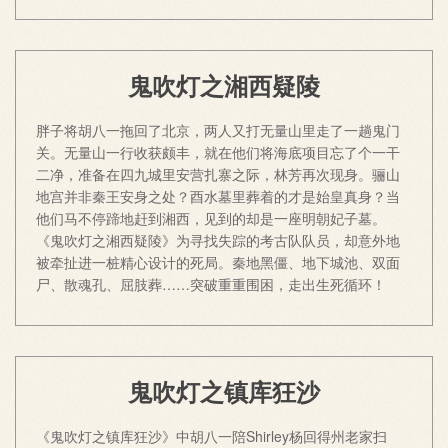
鬼吹灯之湘西疑陵
胖子将胡八一拖回了北京，两人又打无量山里走了一趟鬼门
关。无量山一行收获颇丰，就在他们将海底项目忘了个一干
二净，准备在四九城里安营扎寨之际，林芳再次现身。骊山
地宫并非秦王安身之处？酉水墓里葬着的才是始皇真身？当
他们马不停蹄地赶到湘西，见到的却是一座明朝妃子墓。
《鬼吹灯之湘西疑陵》为寻找失踪的考古队队员，却意外地
被牵扯进一桩精心设计的死局。秦地黑僵、地下城池、双面
尸、散魂孔、屈肢葬……突破重重围困，走出生死循环！
鬼吹灯之镇库狂沙
《鬼吹灯之镇库狂沙》中胡八一陪Shirley杨回得州老家扫