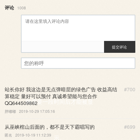
评论
1008
提交评论
评论审核已启用。您的评论可
您的称呼
站长你好 我这边是无点弹暗层的绿色广告 收益高结
#700
算稳定 量好可以预付 真诚希望能与您合作
能需要一段时间后才能被显
QQ644509862
胖嘟嘟
2019-10-29 17:05:16
从巫峡棺山后面的，都不是天下霸唱写的
#699
匿名
2019-10-19 11:12:39
示。