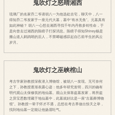
鬼吹灯之怒晴湘西
琉璃厂的名家乔二爷请胡八一为他选处吉宅，聊天中，八一
得知乔二爷发家于一座元代大墓，墓中“有水无鱼”。元墓真有
如此神秘？ 胡八一心想去湘西寻找千年内丹救多铃性命，于
是向曾去过湘西的陈瞎子打探消息。陈瞎子得知Shiney杨是
搬山道人鹧鸪哨的后人，不禁唏嘘感叹起自己前半生的风云
岁月。
鬼吹灯之巫峡棺山
考古学家孙教授深夜潜入博物馆，被胡八一发现。无可奈何
之下，孙教授逐渐表露心迹：他多年研究发明，四川的确有
明代观山太保修筑的地仙墓。观山太保靠盗墓发家，将所盗
之异宝悉数埋藏于地仙墓中，此墓就好比是一座“古墓葬博物
馆”。孙教授一辈子怀才不遇，总想在考古界做出惊天之举，
找到地仙墓一定能让他扬眉吐气。