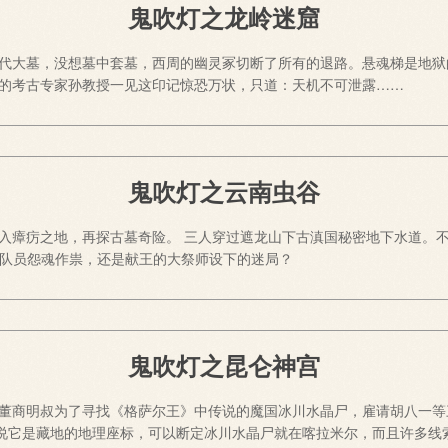
鬼吹灯之龙岭迷窟
代大墓，没想墓中套墓，西周的幽灵冢切断了所有的退路。悬魂梯是地狱
的考古专家孙教授一见这印记惊恐万状，只道：天机不可泄露……
鬼吹灯之云南虫谷
入瘴疠之地，再探古墓奇险。 三人穿过遮龙山下古滇国秘密地下水道。
队队员怨魂作祟，还是献王的大祭师设下的迷局？
鬼吹灯之昆仑神宫
董商明叔为了寻找《格萨尔王》中传说的魔国冰川水晶尸，雇请胡八一等
据说它是藏地的地理座标，可以断定冰川水晶尸就在喀拉米尔，而且许多线