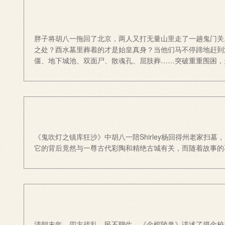
胖子将胡八一拖回了北京，两人又打无量山里走了一趟鬼门关
之处？酉水墓里葬着的才是始皇真身？当他们马不停蹄地赶到
僵、地下城池、双面尸、散魂孔、屈肢葬……突破重重围困，
《鬼吹灯之镇库狂沙》中胡八一陪Shirley杨回得州老家
它的背后竟然与一尊古代彩陶和精绝古城有关，而随着故事的
清朝末年，四方战乱，民不聊生。《金棺陵兽》讲述了摸金校