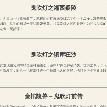
鬼吹灯之湘西疑陵
。无量山一行收获颇丰，就在他们将海底项目忘了个一干二净，准备在四
湘西，见到的却是一座明朝妃子墓。《鬼吹灯之湘西疑陵》为寻找失踪的
走出生死循环！
鬼吹灯之镇库狂沙
扫墓，竟发现祖父鹧鸪哨之墓神秘被盗，墓中尸体也神秘消失。惊怒之余，
不断发展，胡八一也被牵扯进一个预谋已久的谜局，他们不得不重新上阵
金棺陵兽 – 鬼吹灯前传
尉前辈的传奇一生。《金棺陵兽》是天下霸唱独具匠心的一本作品，奇诡