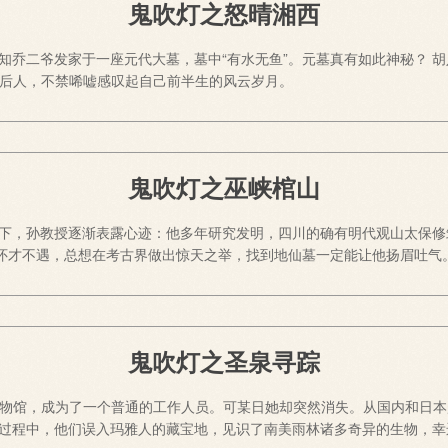
鬼吹灯之怒晴湘西
知乔二爷发家于一座元代大墓，墓中“有水无鱼”。元墓真有如此神秘？ 
哨的后人，不禁唏嘘感叹起自己前半生的风云岁月。
鬼吹灯之巫峡棺山
下，孙教授逐渐表露心迹：他多年研究发明，四川的确有明代观山太保修
子怀才不遇，总想在考古界做出惊天之举，找到地仙墓一定能让他扬眉吐气
鬼吹灯之圣泉寻踪
然博物馆，成为了一个普通的工作人员。可某日她却突然消失。从国内和日本赶
过程中，他们误入玛雅人的藏宝地，见识了南美雨林诸多奇异的生物，幸