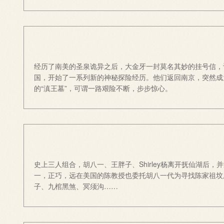
经历了南美的圣泉诡异之后，大金牙一封莫名其妙的挂号信，让
国，开始了一系列新的神秘探险经历。他们返回南京，突然成
的“滇王墓”，可谓一路艰险不断，步步惊心。
史上三人组合，胡八一、王胖子、Shirley杨离开抚仙湖
一，正巧，远在美国的陈教授也委托胡八一代为寻找陈家祖坟
子、九棺黑煞、冥须沟……