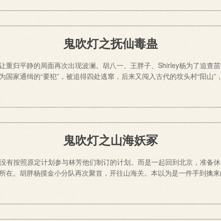
鬼吹灯之抚仙毒蛊
重归平静的局面再次出现波澜。胡八一、王胖子、Shirley杨为了追查
为国家通缉的“要犯”，被追得四处逃窜，后来又闯入古代的坟头村“阳山
鬼吹灯之山海妖冢
后，并没有按照原定计划参与林芳他们制订的计划。而是一起回到北京，准
所在。胡胖杨摸金小分队再次聚首，开往山海关。本以为是一件手到擒来