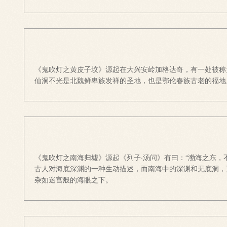
《鬼吹灯之黄皮子坟》源起在大兴安岭加格达奇，有一处被称
仙洞不光是北魏鲜卑族发祥的圣地，也是鄂伦春族古老的福地
《鬼吹灯之南海归墟》源起《列子·汤问》有曰：“渤海之东
古人对海底深渊的一种生动描述，而南海中的深渊和无底洞，
杂如迷宫般的海眼之下。