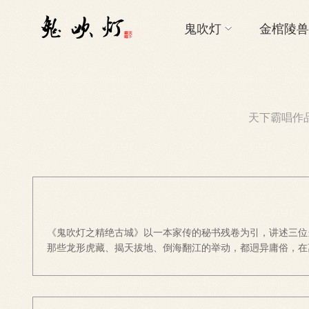
鬼吹灯
金棺陵兽
天下霸唱作
《鬼吹灯之精绝古城》以一本家传的秘书残卷为引，讲述三位
那些龙形虎藏、揭天拔地、倒海翻江的举动，都迵异庸俗，在