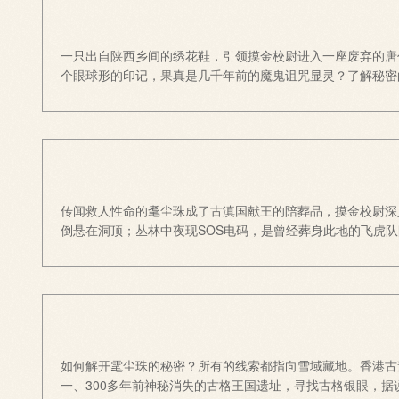
一只出自陕西乡间的绣花鞋，引领摸金校尉进入一座废弃的唐
个眼球形的印记，果真是几千年前的魔鬼诅咒显灵？了解秘密
传闻救人性命的耄尘珠成了古滇国献王的陪葬品，摸金校尉深
倒悬在洞顶；丛林中夜现SOS电码，是曾经葬身此地的飞虎
如何解开雮尘珠的秘密？所有的线索都指向雪域藏地。香港古
一、300多年前神秘消失的古格王国遗址，寻找古格银眼，