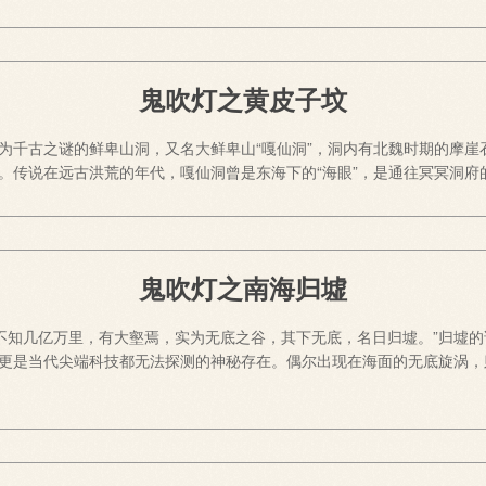
鬼吹灯之黄皮子坟
为千古之谜的鲜卑山洞，又名大鲜卑山“嘎仙洞”，洞内有北魏时期的摩崖
。传说在远古洪荒的年代，嘎仙洞曾是东海下的“海眼”，是通往冥冥洞府
鬼吹灯之南海归墟
，不知几亿万里，有大壑焉，实为无底之谷，其下无底，名日归墟。”归墟
更是当代尖端科技都无法探测的神秘存在。偶尔出现在海面的无底旋涡，则