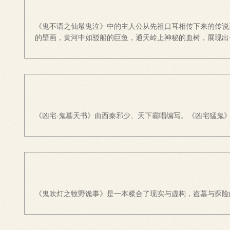
《鬼不语之仙墩鬼泣》中的主人公从先祖口耳相传下来的传说
的壁画，黄河中如驳船的巨鱼，通天岭上神秘的血树，展现出
《凶宅·鬼墓天书》由西秦邪少、天下霸唱编写。《凶宅猛鬼
《鬼吹灯之牧野诡事》是一本糅合了现实与虚构，盗墓与探险