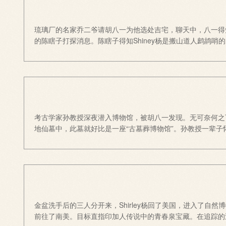
琉璃厂的名家乔二爷请胡八一为他选处吉宅，聊天中，八一得
的陈瞎子打探消息。陈瞎子得知Shiney杨是搬山道人鹧鸪
考古学家孙教授深夜潜入博物馆，被胡八一发现。无可奈何之
地仙墓中，此墓就好比是一座“古墓葬博物馆”。孙教授一辈
金盆洗手后的三人分开来，Shirley杨回了美国，进入了自
前往了南美。目标直指印加人传说中的青春泉宝藏。在追踪的