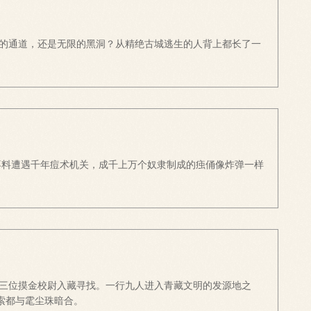
的通道，还是无限的黑洞？从精绝古城逃生的人背上都长了一
不料遭遇千年痘术机关，成千上万个奴隶制成的痋俑像炸弹一样
三位摸金校尉入藏寻找。一行九人进入青藏文明的发源地之
索都与雮尘珠暗合。