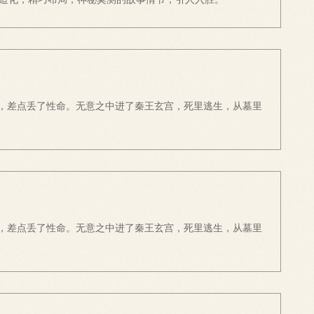
害，差点丢了性命。无意之中进了秦王玄宫，死里逃生，从墓里
害，差点丢了性命。无意之中进了秦王玄宫，死里逃生，从墓里