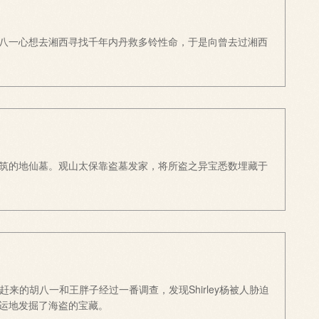
胡八一心想去湘西寻找千年内丹救多铃性命，于是向曾去过湘西
筑的地仙墓。观山太保靠盗墓发家，将所盗之异宝悉数埋藏于
。
来的胡八一和王胖子经过一番调查，发现Shirley杨被人胁迫
运地发掘了海盗的宝藏。