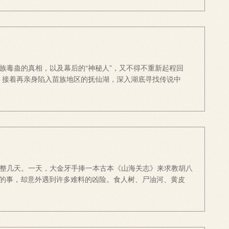
苗族毒蛊的真相，以及幕后的“神秘人”，又不得不重新起程回
”，接着再亲身陷入苗族地区的抚仙湖，深入湖底寻找传说中
备休整几天。一天，大金牙手捧一本古本《山海关志》来求教胡八
的事，却意外遇到许多难料的凶险。食人树、尸油河、黄皮