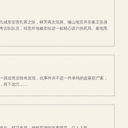
九城里安营扎寨之际，林芳再次现身。骊山地宫并非秦王安身
考古队队员，却意外地被牵扯进一桩精心设计的死局。秦地黑
二人一路追查后惊奇发现，此事件并不是一件单纯的盗墓窃尸案，
，再下龙穴……
造化，精巧布局，神秘莫测的故事情节，引人入胜。